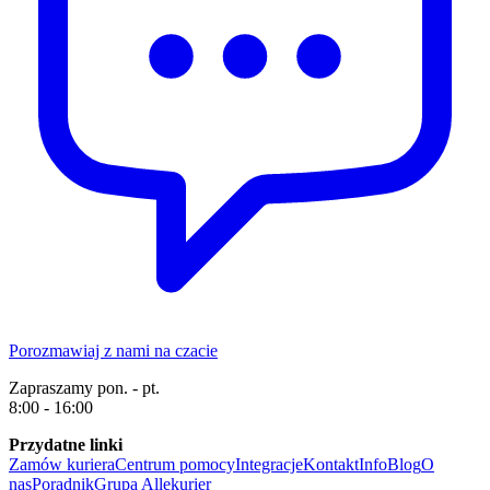
Porozmawiaj z nami na czacie
Zapraszamy pon. - pt.
8:00 - 16:00
Przydatne linki
Zamów kuriera
Centrum pomocy
Integracje
Kontakt
Info
Blog
O
nas
Poradnik
Grupa Allekurier