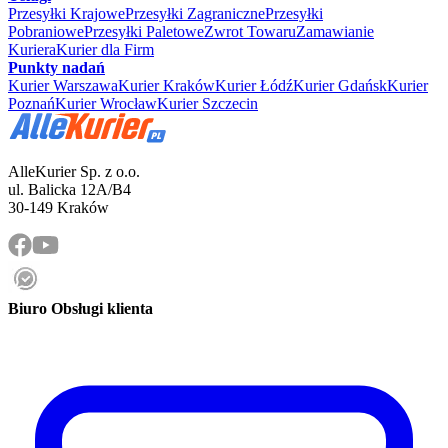
Przesyłki Krajowe
Przesyłki Zagraniczne
Przesyłki
Pobraniowe
Przesyłki Paletowe
Zwrot Towaru
Zamawianie
Kuriera
Kurier dla Firm
Punkty nadań
Kurier Warszawa
Kurier Kraków
Kurier Łódź
Kurier Gdańsk
Kurier
Poznań
Kurier Wrocław
Kurier Szczecin
AlleKurier Sp. z o.o.
ul. Balicka 12A/B4
30-149 Kraków
Biuro Obsługi klienta