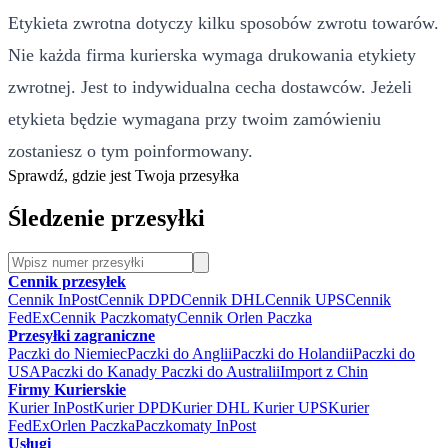
Etykieta zwrotna dotyczy kilku sposobów zwrotu towarów.
Nie każda firma kurierska wymaga drukowania etykiety
zwrotnej. Jest to indywidualna cecha dostawców. Jeżeli
etykieta będzie wymagana przy twoim zamówieniu
zostaniesz o tym poinformowany.
Sprawdź, gdzie jest Twoja przesyłka
Śledzenie przesyłki
Cennik przesyłek
Cennik InPost
Cennik DPD
Cennik DHL
Cennik UPS
Cennik
FedEx
Cennik Paczkomaty
Cennik Orlen Paczka
Przesyłki zagraniczne
Paczki do Niemiec
Paczki do Anglii
Paczki do Holandii
Paczki do
USA
Paczki do Kanady
Paczki do Australii
Import z Chin
Firmy Kurierskie
Kurier InPost
Kurier DPD
Kurier DHL
Kurier UPS
Kurier
FedEx
Orlen Paczka
Paczkomaty InPost
Usługi