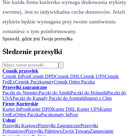
Nie każda firma kurierska wymaga drukowania etykiety
zwrotnej. Jest to indywidualna cecha dostawców. Jeżeli
etykieta będzie wymagana przy twoim zamówieniu
zostaniesz o tym poinformowany.
Sprawdź, gdzie jest Twoja przesyłka
Śledzenie przesyłki
Cennik przesyłek
Cennik InPost
Cennik DPD
Cennik DHL
Cennik UPS
Cennik
FedEx
Cennik Paczkomaty
Cennik Orlen Paczka
Przesyłki zagraniczne
Paczki do Niemiec
Paczki do Anglii
Paczki do Holandii
Paczki do
USA
Paczki do Kanady
Paczki do Australii
Import z Chin
Firmy Kurierskie
Kurier InPost
Kurier DPD
Kurier DHL
Kurier UPS
Kurier
FedEx
Orlen Paczka
Paczkomaty InPost
Usługi
Przesyłki Krajowe
Przesyłki Zagraniczne
Przesyłki
Pobraniowe
Przesyłki Paletowe
Zwrot Towaru
Zamawianie