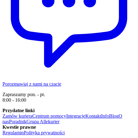
Porozmawiaj z nami na czacie
Zapraszamy pon. - pt.
8:00 - 16:00
Przydatne linki
Zamów kuriera
Centrum pomocy
Integracje
Kontakt
Info
Blog
O
nas
Poradnik
Grupa Allekurier
Kwestie prawne
Regulamin
Polityka prywatności