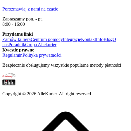
Porozmawiaj z nami na czacie
Zapraszamy pon. - pt.
8:00 - 16:00
Przydatne linki
Zamów kuriera
Centrum pomocy
Integracje
Kontakt
Info
Blog
O
nas
Poradnik
Grupa Allekurier
Kwestie prawne
Regulamin
Polityka prywatności
Bezpiecznie obsługujemy wszystkie popularne metody płatności
Copyright ©
2026
AlleKurier. All right reserved.