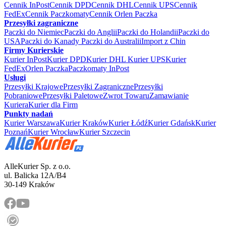
Cennik InPost
Cennik DPD
Cennik DHL
Cennik UPS
Cennik
FedEx
Cennik Paczkomaty
Cennik Orlen Paczka
Przesyłki zagraniczne
Paczki do Niemiec
Paczki do Anglii
Paczki do Holandii
Paczki do
USA
Paczki do Kanady
Paczki do Australii
Import z Chin
Firmy Kurierskie
Kurier InPost
Kurier DPD
Kurier DHL
Kurier UPS
Kurier
FedEx
Orlen Paczka
Paczkomaty InPost
Usługi
Przesyłki Krajowe
Przesyłki Zagraniczne
Przesyłki
Pobraniowe
Przesyłki Paletowe
Zwrot Towaru
Zamawianie
Kuriera
Kurier dla Firm
Punkty nadań
Kurier Warszawa
Kurier Kraków
Kurier Łódź
Kurier Gdańsk
Kurier
Poznań
Kurier Wrocław
Kurier Szczecin
AlleKurier Sp. z o.o.
ul. Balicka 12A/B4
30-149 Kraków