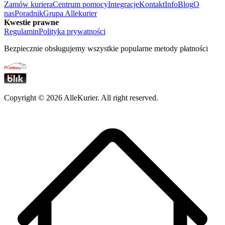
Zamów kuriera
Centrum pomocy
Integracje
Kontakt
Info
Blog
O
nas
Poradnik
Grupa Allekurier
Kwestie prawne
Regulamin
Polityka prywatności
Bezpiecznie obsługujemy wszystkie popularne metody płatności
Copyright ©
2026
AlleKurier. All right reserved.