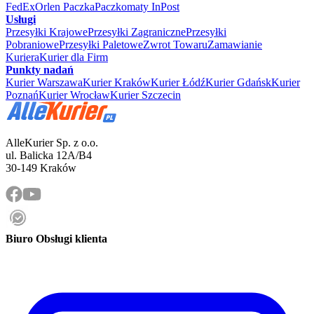
FedEx
Orlen Paczka
Paczkomaty InPost
Usługi
Przesyłki Krajowe
Przesyłki Zagraniczne
Przesyłki
Pobraniowe
Przesyłki Paletowe
Zwrot Towaru
Zamawianie
Kuriera
Kurier dla Firm
Punkty nadań
Kurier Warszawa
Kurier Kraków
Kurier Łódź
Kurier Gdańsk
Kurier
Poznań
Kurier Wrocław
Kurier Szczecin
AlleKurier Sp. z o.o.
ul. Balicka 12A/B4
30-149 Kraków
Biuro Obsługi klienta