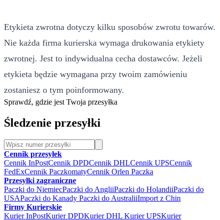
Etykieta zwrotna dotyczy kilku sposobów zwrotu towarów.
Nie każda firma kurierska wymaga drukowania etykiety
zwrotnej. Jest to indywidualna cecha dostawców. Jeżeli
etykieta będzie wymagana przy twoim zamówieniu
zostaniesz o tym poinformowany.
Sprawdź, gdzie jest Twoja przesyłka
Śledzenie przesyłki
Cennik przesyłek
Cennik InPost
Cennik DPD
Cennik DHL
Cennik UPS
Cennik
FedEx
Cennik Paczkomaty
Cennik Orlen Paczka
Przesyłki zagraniczne
Paczki do Niemiec
Paczki do Anglii
Paczki do Holandii
Paczki do
USA
Paczki do Kanady
Paczki do Australii
Import z Chin
Firmy Kurierskie
Kurier InPost
Kurier DPD
Kurier DHL
Kurier UPS
Kurier