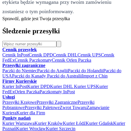
etykieta będzie wymagana przy twoim zamówieniu
zostaniesz o tym poinformowany.
Sprawdź, gdzie jest Twoja przesyłka
Śledzenie przesyłki
Cennik przesyłek
Cennik InPost
Cennik DPD
Cennik DHL
Cennik UPS
Cennik
FedEx
Cennik Paczkomaty
Cennik Orlen Paczka
Przesyłki zagraniczne
Paczki do Niemiec
Paczki do Anglii
Paczki do Holandii
Paczki do
USA
Paczki do Kanady
Paczki do Australii
Import z Chin
Firmy Kurierskie
Kurier InPost
Kurier DPD
Kurier DHL
Kurier UPS
Kurier
FedEx
Orlen Paczka
Paczkomaty InPost
Usługi
Przesyłki Krajowe
Przesyłki Zagraniczne
Przesyłki
Pobraniowe
Przesyłki Paletowe
Zwrot Towaru
Zamawianie
Kuriera
Kurier dla Firm
Punkty nadań
Kurier Warszawa
Kurier Kraków
Kurier Łódź
Kurier Gdańsk
Kurier
Poznań
Kurier Wrocław
Kurier Szczecin