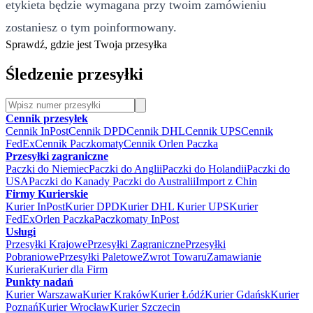
etykieta będzie wymagana przy twoim zamówieniu
zostaniesz o tym poinformowany.
Sprawdź, gdzie jest Twoja przesyłka
Śledzenie przesyłki
Cennik przesyłek
Cennik InPost
Cennik DPD
Cennik DHL
Cennik UPS
Cennik
FedEx
Cennik Paczkomaty
Cennik Orlen Paczka
Przesyłki zagraniczne
Paczki do Niemiec
Paczki do Anglii
Paczki do Holandii
Paczki do
USA
Paczki do Kanady
Paczki do Australii
Import z Chin
Firmy Kurierskie
Kurier InPost
Kurier DPD
Kurier DHL
Kurier UPS
Kurier
FedEx
Orlen Paczka
Paczkomaty InPost
Usługi
Przesyłki Krajowe
Przesyłki Zagraniczne
Przesyłki
Pobraniowe
Przesyłki Paletowe
Zwrot Towaru
Zamawianie
Kuriera
Kurier dla Firm
Punkty nadań
Kurier Warszawa
Kurier Kraków
Kurier Łódź
Kurier Gdańsk
Kurier
Poznań
Kurier Wrocław
Kurier Szczecin