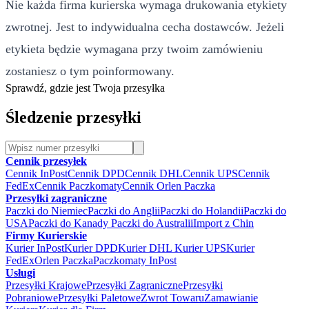
Nie każda firma kurierska wymaga drukowania etykiety
zwrotnej. Jest to indywidualna cecha dostawców. Jeżeli
etykieta będzie wymagana przy twoim zamówieniu
zostaniesz o tym poinformowany.
Sprawdź, gdzie jest Twoja przesyłka
Śledzenie przesyłki
Cennik przesyłek
Cennik InPost
Cennik DPD
Cennik DHL
Cennik UPS
Cennik
FedEx
Cennik Paczkomaty
Cennik Orlen Paczka
Przesyłki zagraniczne
Paczki do Niemiec
Paczki do Anglii
Paczki do Holandii
Paczki do
USA
Paczki do Kanady
Paczki do Australii
Import z Chin
Firmy Kurierskie
Kurier InPost
Kurier DPD
Kurier DHL
Kurier UPS
Kurier
FedEx
Orlen Paczka
Paczkomaty InPost
Usługi
Przesyłki Krajowe
Przesyłki Zagraniczne
Przesyłki
Pobraniowe
Przesyłki Paletowe
Zwrot Towaru
Zamawianie