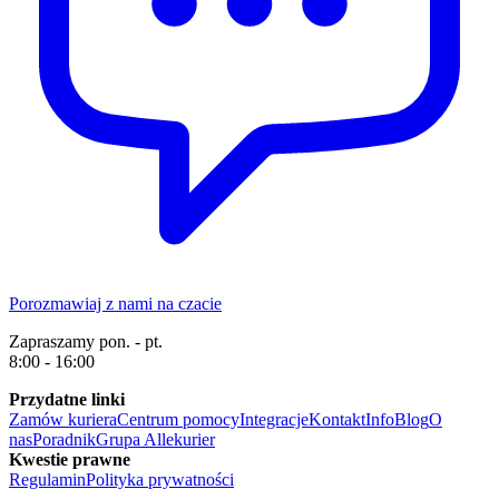
Porozmawiaj z nami na czacie
Zapraszamy pon. - pt.
8:00 - 16:00
Przydatne linki
Zamów kuriera
Centrum pomocy
Integracje
Kontakt
Info
Blog
O
nas
Poradnik
Grupa Allekurier
Kwestie prawne
Regulamin
Polityka prywatności