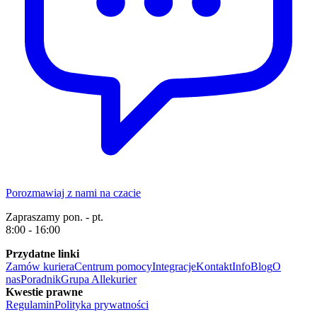
Porozmawiaj z nami na czacie
Zapraszamy pon. - pt.
8:00 - 16:00
Przydatne linki
Zamów kuriera
Centrum pomocy
Integracje
Kontakt
Info
Blog
O
nas
Poradnik
Grupa Allekurier
Kwestie prawne
Regulamin
Polityka prywatności