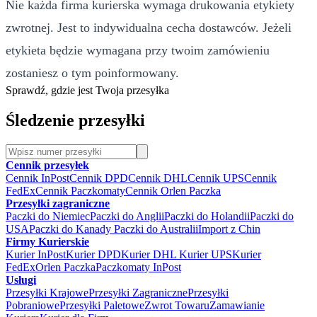
Nie każda firma kurierska wymaga drukowania etykiety
zwrotnej. Jest to indywidualna cecha dostawców. Jeżeli
etykieta będzie wymagana przy twoim zamówieniu
zostaniesz o tym poinformowany.
Sprawdź, gdzie jest Twoja przesyłka
Śledzenie przesyłki
Cennik przesyłek
Cennik InPost
Cennik DPD
Cennik DHL
Cennik UPS
Cennik
FedEx
Cennik Paczkomaty
Cennik Orlen Paczka
Przesyłki zagraniczne
Paczki do Niemiec
Paczki do Anglii
Paczki do Holandii
Paczki do
USA
Paczki do Kanady
Paczki do Australii
Import z Chin
Firmy Kurierskie
Kurier InPost
Kurier DPD
Kurier DHL
Kurier UPS
Kurier
FedEx
Orlen Paczka
Paczkomaty InPost
Usługi
Przesyłki Krajowe
Przesyłki Zagraniczne
Przesyłki
Pobraniowe
Przesyłki Paletowe
Zwrot Towaru
Zamawianie