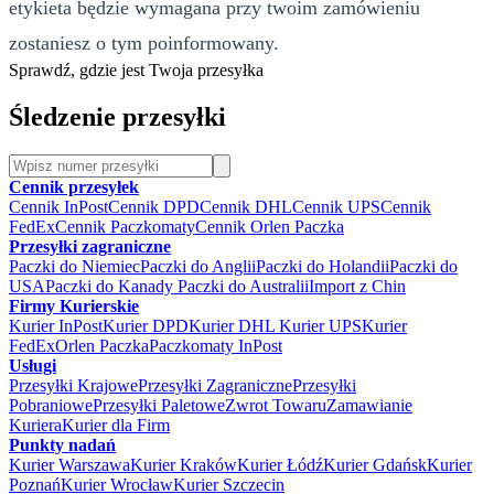
etykieta będzie wymagana przy twoim zamówieniu
zostaniesz o tym poinformowany.
Sprawdź, gdzie jest Twoja przesyłka
Śledzenie przesyłki
Cennik przesyłek
Cennik InPost
Cennik DPD
Cennik DHL
Cennik UPS
Cennik
FedEx
Cennik Paczkomaty
Cennik Orlen Paczka
Przesyłki zagraniczne
Paczki do Niemiec
Paczki do Anglii
Paczki do Holandii
Paczki do
USA
Paczki do Kanady
Paczki do Australii
Import z Chin
Firmy Kurierskie
Kurier InPost
Kurier DPD
Kurier DHL
Kurier UPS
Kurier
FedEx
Orlen Paczka
Paczkomaty InPost
Usługi
Przesyłki Krajowe
Przesyłki Zagraniczne
Przesyłki
Pobraniowe
Przesyłki Paletowe
Zwrot Towaru
Zamawianie
Kuriera
Kurier dla Firm
Punkty nadań
Kurier Warszawa
Kurier Kraków
Kurier Łódź
Kurier Gdańsk
Kurier
Poznań
Kurier Wrocław
Kurier Szczecin