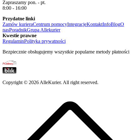
Zapraszamy pon. - pt.
8:00 - 16:00
Przydatne linki
Zamów kuriera
Centrum pomocy
Integracje
Kontakt
Info
Blog
O
nas
Poradnik
Grupa Allekurier
Kwestie prawne
Regulamin
Polityka prywatności
Bezpiecznie obsługujemy wszystkie popularne metody płatności
Copyright ©
2026
AlleKurier. All right reserved.