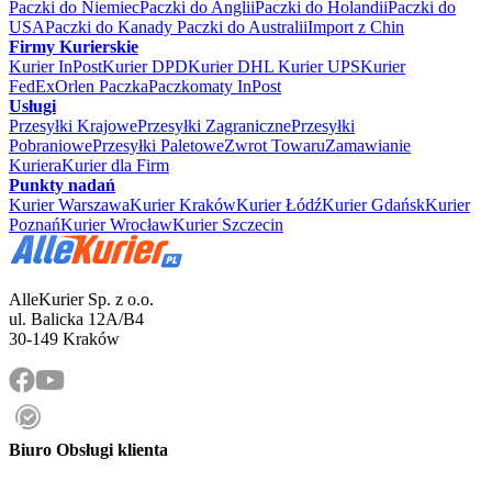
Paczki do Niemiec
Paczki do Anglii
Paczki do Holandii
Paczki do
USA
Paczki do Kanady
Paczki do Australii
Import z Chin
Firmy Kurierskie
Kurier InPost
Kurier DPD
Kurier DHL
Kurier UPS
Kurier
FedEx
Orlen Paczka
Paczkomaty InPost
Usługi
Przesyłki Krajowe
Przesyłki Zagraniczne
Przesyłki
Pobraniowe
Przesyłki Paletowe
Zwrot Towaru
Zamawianie
Kuriera
Kurier dla Firm
Punkty nadań
Kurier Warszawa
Kurier Kraków
Kurier Łódź
Kurier Gdańsk
Kurier
Poznań
Kurier Wrocław
Kurier Szczecin
AlleKurier Sp. z o.o.
ul. Balicka 12A/B4
30-149 Kraków
Biuro Obsługi klienta