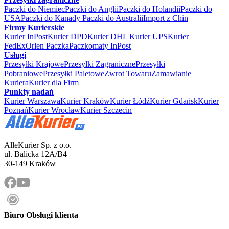
Paczki do Niemiec
Paczki do Anglii
Paczki do Holandii
Paczki do
USA
Paczki do Kanady
Paczki do Australii
Import z Chin
Firmy Kurierskie
Kurier InPost
Kurier DPD
Kurier DHL
Kurier UPS
Kurier
FedEx
Orlen Paczka
Paczkomaty InPost
Usługi
Przesyłki Krajowe
Przesyłki Zagraniczne
Przesyłki
Pobraniowe
Przesyłki Paletowe
Zwrot Towaru
Zamawianie
Kuriera
Kurier dla Firm
Punkty nadań
Kurier Warszawa
Kurier Kraków
Kurier Łódź
Kurier Gdańsk
Kurier
Poznań
Kurier Wrocław
Kurier Szczecin
AlleKurier Sp. z o.o.
ul. Balicka 12A/B4
30-149 Kraków
Biuro Obsługi klienta