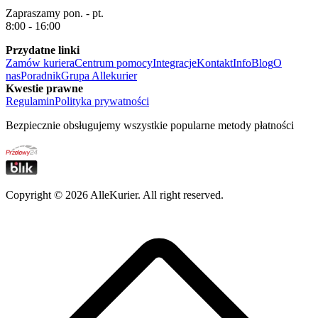
Zapraszamy pon. - pt.
8:00 - 16:00
Przydatne linki
Zamów kuriera
Centrum pomocy
Integracje
Kontakt
Info
Blog
O
nas
Poradnik
Grupa Allekurier
Kwestie prawne
Regulamin
Polityka prywatności
Bezpiecznie obsługujemy wszystkie popularne metody płatności
Copyright ©
2026
AlleKurier. All right reserved.