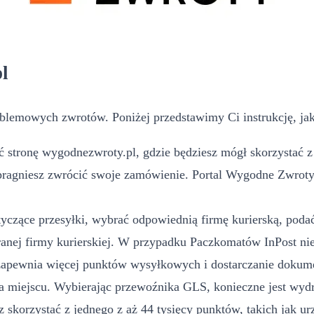
l
blemowych zwrotów. Poniżej przedstawimy Ci instrukcję, jak
 stronę wygodnezwroty.pl, gdzie będziesz mógł skorzystać z 
pragniesz zwrócić swoje zamówienie. Portal Wygodne Zwroty m
yczące przesyłki, wybrać odpowiednią firmę kurierską, podać 
ej firmy kurierskiej. W przypadku Paczkomatów InPost nie
 zapewnia więcej punktów wysyłkowych i dostarczanie dokume
 miejscu. Wybierając przewoźnika GLS, konieczne jest wydru
 skorzystać z jednego z aż 44 tysięcy punktów, takich jak u