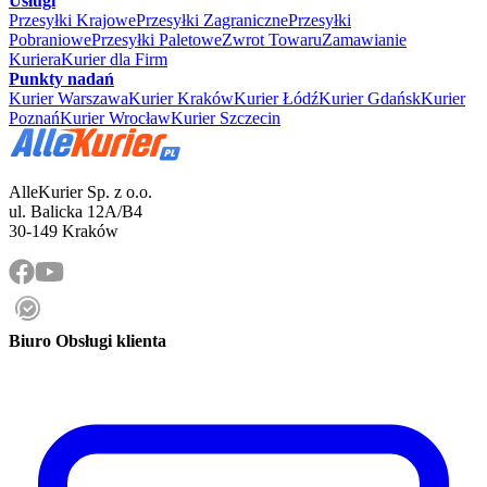
Usługi
Przesyłki Krajowe
Przesyłki Zagraniczne
Przesyłki
Pobraniowe
Przesyłki Paletowe
Zwrot Towaru
Zamawianie
Kuriera
Kurier dla Firm
Punkty nadań
Kurier Warszawa
Kurier Kraków
Kurier Łódź
Kurier Gdańsk
Kurier
Poznań
Kurier Wrocław
Kurier Szczecin
AlleKurier Sp. z o.o.
ul. Balicka 12A/B4
30-149 Kraków
Biuro Obsługi klienta