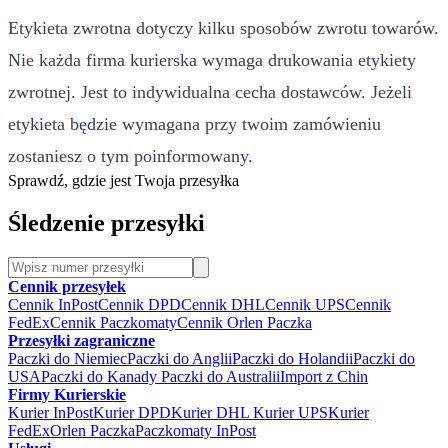
Etykieta zwrotna dotyczy kilku sposobów zwrotu towarów.
Nie każda firma kurierska wymaga drukowania etykiety
zwrotnej. Jest to indywidualna cecha dostawców. Jeżeli
etykieta będzie wymagana przy twoim zamówieniu
zostaniesz o tym poinformowany.
Sprawdź, gdzie jest Twoja przesyłka
Śledzenie przesyłki
Cennik przesyłek
Cennik InPost
Cennik DPD
Cennik DHL
Cennik UPS
Cennik
FedEx
Cennik Paczkomaty
Cennik Orlen Paczka
Przesyłki zagraniczne
Paczki do Niemiec
Paczki do Anglii
Paczki do Holandii
Paczki do
USA
Paczki do Kanady
Paczki do Australii
Import z Chin
Firmy Kurierskie
Kurier InPost
Kurier DPD
Kurier DHL
Kurier UPS
Kurier
FedEx
Orlen Paczka
Paczkomaty InPost