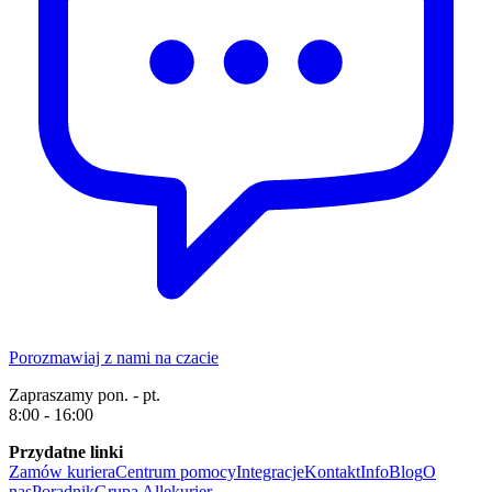
Porozmawiaj z nami na czacie
Zapraszamy pon. - pt.
8:00 - 16:00
Przydatne linki
Zamów kuriera
Centrum pomocy
Integracje
Kontakt
Info
Blog
O
nas
Poradnik
Grupa Allekurier