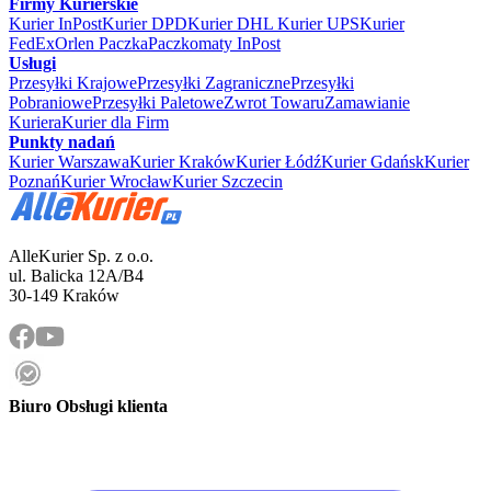
Firmy Kurierskie
Kurier InPost
Kurier DPD
Kurier DHL
Kurier UPS
Kurier
FedEx
Orlen Paczka
Paczkomaty InPost
Usługi
Przesyłki Krajowe
Przesyłki Zagraniczne
Przesyłki
Pobraniowe
Przesyłki Paletowe
Zwrot Towaru
Zamawianie
Kuriera
Kurier dla Firm
Punkty nadań
Kurier Warszawa
Kurier Kraków
Kurier Łódź
Kurier Gdańsk
Kurier
Poznań
Kurier Wrocław
Kurier Szczecin
AlleKurier Sp. z o.o.
ul. Balicka 12A/B4
30-149 Kraków
Biuro Obsługi klienta