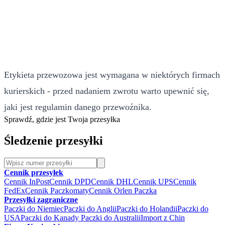
Etykieta przewozowa jest wymagana w niektórych firmach
kurierskich - przed nadaniem zwrotu warto upewnić się,
jaki jest regulamin danego przewoźnika.
Sprawdź, gdzie jest Twoja przesyłka
Śledzenie przesyłki
Cennik przesyłek
Cennik InPost
Cennik DPD
Cennik DHL
Cennik UPS
Cennik
FedEx
Cennik Paczkomaty
Cennik Orlen Paczka
Przesyłki zagraniczne
Paczki do Niemiec
Paczki do Anglii
Paczki do Holandii
Paczki do
USA
Paczki do Kanady
Paczki do Australii
Import z Chin