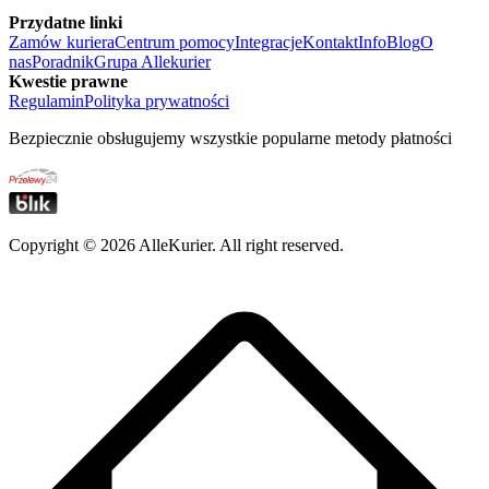
Przydatne linki
Zamów kuriera
Centrum pomocy
Integracje
Kontakt
Info
Blog
O
nas
Poradnik
Grupa Allekurier
Kwestie prawne
Regulamin
Polityka prywatności
Bezpiecznie obsługujemy wszystkie popularne metody płatności
Copyright ©
2026
AlleKurier. All right reserved.