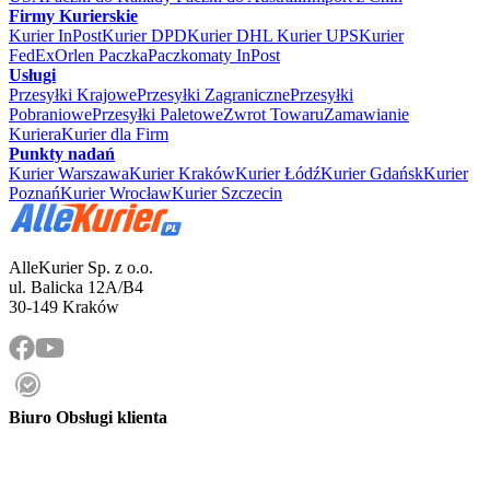
Firmy Kurierskie
Kurier InPost
Kurier DPD
Kurier DHL
Kurier UPS
Kurier
FedEx
Orlen Paczka
Paczkomaty InPost
Usługi
Przesyłki Krajowe
Przesyłki Zagraniczne
Przesyłki
Pobraniowe
Przesyłki Paletowe
Zwrot Towaru
Zamawianie
Kuriera
Kurier dla Firm
Punkty nadań
Kurier Warszawa
Kurier Kraków
Kurier Łódź
Kurier Gdańsk
Kurier
Poznań
Kurier Wrocław
Kurier Szczecin
AlleKurier Sp. z o.o.
ul. Balicka 12A/B4
30-149 Kraków
Biuro Obsługi klienta