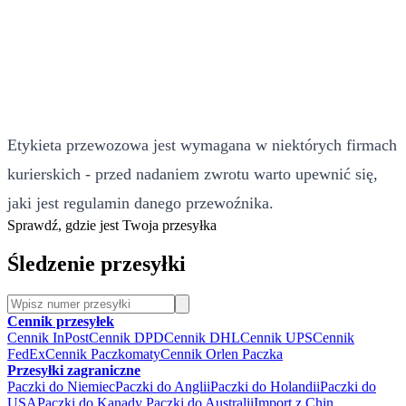
Etykieta przewozowa jest wymagana w niektórych firmach
kurierskich - przed nadaniem zwrotu warto upewnić się,
jaki jest regulamin danego przewoźnika.
Sprawdź, gdzie jest Twoja przesyłka
Śledzenie przesyłki
Cennik przesyłek
Cennik InPost
Cennik DPD
Cennik DHL
Cennik UPS
Cennik
FedEx
Cennik Paczkomaty
Cennik Orlen Paczka
Przesyłki zagraniczne
Paczki do Niemiec
Paczki do Anglii
Paczki do Holandii
Paczki do
USA
Paczki do Kanady
Paczki do Australii
Import z Chin