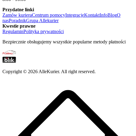
Przydatne linki
Zamów kuriera
Centrum pomocy
Integracje
Kontakt
Info
Blog
O
nas
Poradnik
Grupa Allekurier
Kwestie prawne
Regulamin
Polityka prywatności
Bezpiecznie obsługujemy wszystkie popularne metody płatności
Copyright ©
2026
AlleKurier. All right reserved.