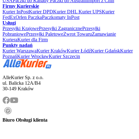
USA
Paczki do Kanady
Paczki do Australii
Import z Chin
Firmy Kurierskie
Kurier InPost
Kurier DPD
Kurier DHL
Kurier UPS
Kurier
FedEx
Orlen Paczka
Paczkomaty InPost
Usługi
Przesyłki Krajowe
Przesyłki Zagraniczne
Przesyłki
Pobraniowe
Przesyłki Paletowe
Zwrot Towaru
Zamawianie
Kuriera
Kurier dla Firm
Punkty nadań
Kurier Warszawa
Kurier Kraków
Kurier Łódź
Kurier Gdańsk
Kurier
Poznań
Kurier Wrocław
Kurier Szczecin
AlleKurier Sp. z o.o.
ul. Balicka 12A/B4
30-149 Kraków
Biuro Obsługi klienta