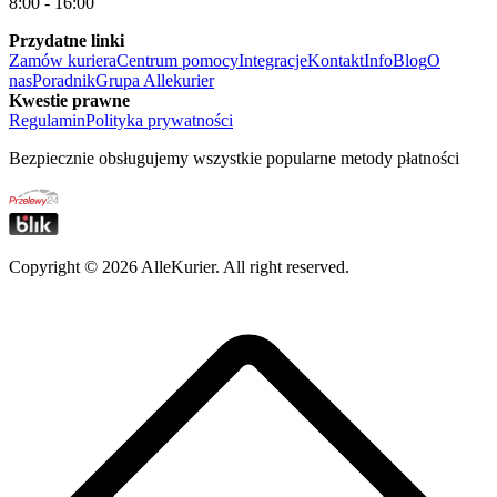
8:00 - 16:00
Przydatne linki
Zamów kuriera
Centrum pomocy
Integracje
Kontakt
Info
Blog
O
nas
Poradnik
Grupa Allekurier
Kwestie prawne
Regulamin
Polityka prywatności
Bezpiecznie obsługujemy wszystkie popularne metody płatności
Copyright ©
2026
AlleKurier. All right reserved.