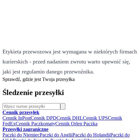
Etykieta przewozowa jest wymagana w niektórych firmach
kurierskich - przed nadaniem zwrotu warto upewnić się,
jaki jest regulamin danego przewoźnika.
Sprawdź, gdzie jest Twoja przesyłka
Śledzenie przesyłki
Cennik przesyłek
Cennik InPost
Cennik DPD
Cennik DHL
Cennik UPS
Cennik
FedEx
Cennik Paczkomaty
Cennik Orlen Paczka
Przesyłki zagraniczne
Paczki do Niemiec
Paczki do Anglii
Paczki do Holandii
Paczki do