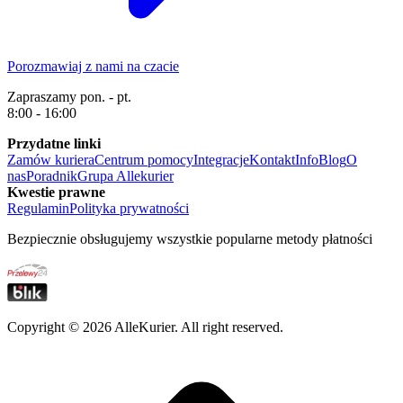
Porozmawiaj z nami na czacie
Zapraszamy pon. - pt.
8:00 - 16:00
Przydatne linki
Zamów kuriera
Centrum pomocy
Integracje
Kontakt
Info
Blog
O
nas
Poradnik
Grupa Allekurier
Kwestie prawne
Regulamin
Polityka prywatności
Bezpiecznie obsługujemy wszystkie popularne metody płatności
Copyright ©
2026
AlleKurier. All right reserved.