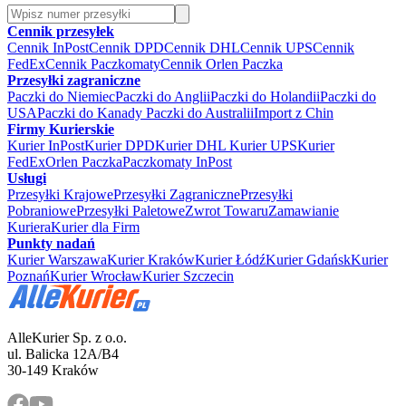
Cennik przesyłek
Cennik InPost
Cennik DPD
Cennik DHL
Cennik UPS
Cennik
FedEx
Cennik Paczkomaty
Cennik Orlen Paczka
Przesyłki zagraniczne
Paczki do Niemiec
Paczki do Anglii
Paczki do Holandii
Paczki do
USA
Paczki do Kanady
Paczki do Australii
Import z Chin
Firmy Kurierskie
Kurier InPost
Kurier DPD
Kurier DHL
Kurier UPS
Kurier
FedEx
Orlen Paczka
Paczkomaty InPost
Usługi
Przesyłki Krajowe
Przesyłki Zagraniczne
Przesyłki
Pobraniowe
Przesyłki Paletowe
Zwrot Towaru
Zamawianie
Kuriera
Kurier dla Firm
Punkty nadań
Kurier Warszawa
Kurier Kraków
Kurier Łódź
Kurier Gdańsk
Kurier
Poznań
Kurier Wrocław
Kurier Szczecin
AlleKurier Sp. z o.o.
ul. Balicka 12A/B4
30-149 Kraków