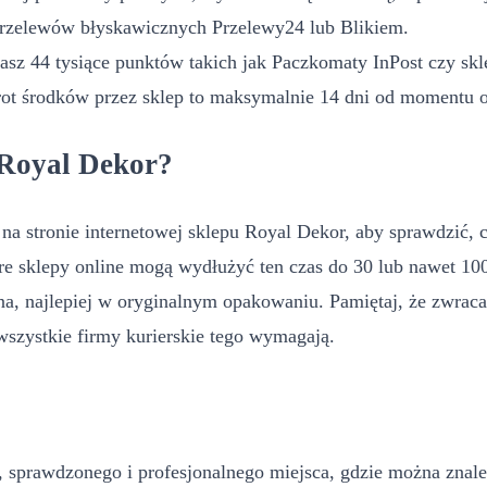
przelewów błyskawicznych Przelewy24 lub Blikiem.
z 44 tysiące punktów takich jak Paczkomaty InPost czy sklep
rot środków przez sklep to maksymalnie 14 dni od momentu 
 Royal Dekor?
na stronie internetowej sklepu Royal Dekor, aby sprawdzić, c
óre sklepy online mogą wydłużyć ten czas do 30 lub nawet 1
ana, najlepiej w oryginalnym opakowaniu. Pamiętaj, że zwra
wszystkie firmy kurierskie tego wymagają.
o, sprawdzonego i profesjonalnego miejsca, gdzie można znaleź