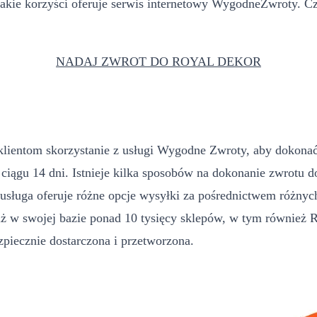
akie korzyści oferuje serwis internetowy WygodneZwroty. Czy
NADAJ ZWROT DO ROYAL DEKOR
a klientom skorzystanie z usługi Wygodne Zwroty, aby dokon
iągu 14 dni. Istnieje kilka sposobów na dokonanie zwrotu d
usługa oferuje różne opcje wysyłki za pośrednictwem różnyc
 w swojej bazie ponad 10 tysięcy sklepów, w tym również Ro
zpiecznie dostarczona i przetworzona.