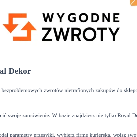
yal Dekor
 bezproblemowych zwrotów nietrafionych zakupów do sklepó
ócić swoje zamówienie. W bazie znajdziesz nie tylko Royal De
daj parametry przesyłki, wybierz firmę kurierską, wpisz swoj