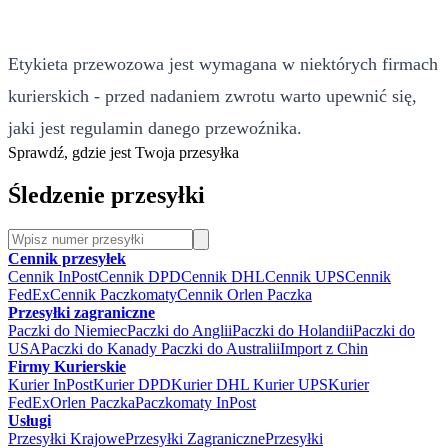
Etykieta przewozowa jest wymagana w niektórych firmach
kurierskich - przed nadaniem zwrotu warto upewnić się,
jaki jest regulamin danego przewoźnika.
Sprawdź, gdzie jest Twoja przesyłka
Śledzenie przesyłki
Cennik przesyłek
Cennik InPost
Cennik DPD
Cennik DHL
Cennik UPS
Cennik
FedEx
Cennik Paczkomaty
Cennik Orlen Paczka
Przesyłki zagraniczne
Paczki do Niemiec
Paczki do Anglii
Paczki do Holandii
Paczki do
USA
Paczki do Kanady
Paczki do Australii
Import z Chin
Firmy Kurierskie
Kurier InPost
Kurier DPD
Kurier DHL
Kurier UPS
Kurier
FedEx
Orlen Paczka
Paczkomaty InPost
Usługi
Przesyłki Krajowe
Przesyłki Zagraniczne
Przesyłki