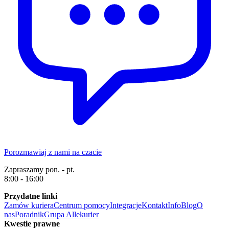
Porozmawiaj z nami na czacie
Zapraszamy pon. - pt.
8:00 - 16:00
Przydatne linki
Zamów kuriera
Centrum pomocy
Integracje
Kontakt
Info
Blog
O
nas
Poradnik
Grupa Allekurier
Kwestie prawne