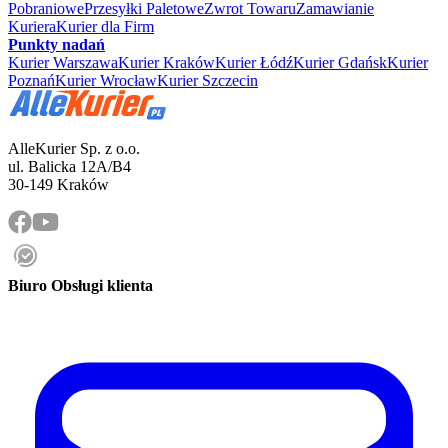
Pobraniowe
Przesyłki Paletowe
Zwrot Towaru
Zamawianie
Kuriera
Kurier dla Firm
Punkty nadań
Kurier Warszawa
Kurier Kraków
Kurier Łódź
Kurier Gdańsk
Kurier
Poznań
Kurier Wrocław
Kurier Szczecin
AlleKurier Sp. z o.o.
ul. Balicka 12A/B4
30-149 Kraków
Biuro Obsługi klienta