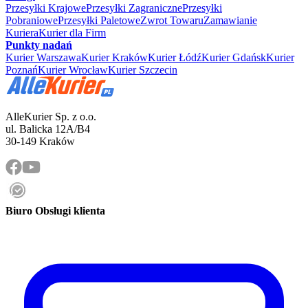
Przesyłki Krajowe
Przesyłki Zagraniczne
Przesyłki
Pobraniowe
Przesyłki Paletowe
Zwrot Towaru
Zamawianie
Kuriera
Kurier dla Firm
Punkty nadań
Kurier Warszawa
Kurier Kraków
Kurier Łódź
Kurier Gdańsk
Kurier
Poznań
Kurier Wrocław
Kurier Szczecin
AlleKurier Sp. z o.o.
ul. Balicka 12A/B4
30-149 Kraków
Biuro Obsługi klienta