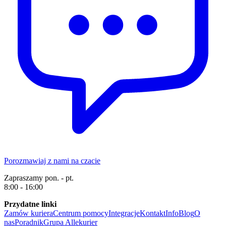
Porozmawiaj z nami na czacie
Zapraszamy pon. - pt.
8:00 - 16:00
Przydatne linki
Zamów kuriera
Centrum pomocy
Integracje
Kontakt
Info
Blog
O
nas
Poradnik
Grupa Allekurier