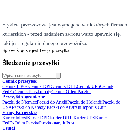
Etykieta przewozowa jest wymagana w niektórych firmach
kurierskich - przed nadaniem zwrotu warto upewnić się,
jaki jest regulamin danego przewoźnika.
Sprawdź, gdzie jest Twoja przesyłka
Śledzenie przesyłki
Cennik przesyłek
Cennik InPost
Cennik DPD
Cennik DHL
Cennik UPS
Cennik
FedEx
Cennik Paczkomaty
Cennik Orlen Paczka
Przesyłki zagraniczne
Paczki do Niemiec
Paczki do Anglii
Paczki do Holandii
Paczki do
USA
Paczki do Kanady
Paczki do Australii
Import z Chin
Firmy Kurierskie
Kurier InPost
Kurier DPD
Kurier DHL
Kurier UPS
Kurier
FedEx
Orlen Paczka
Paczkomaty InPost
Usługi