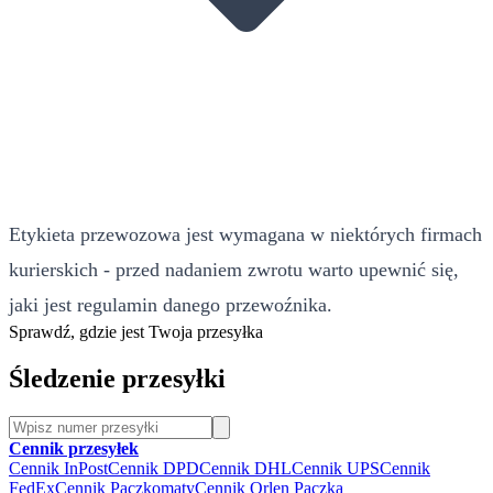
Etykieta przewozowa jest wymagana w niektórych firmach
kurierskich - przed nadaniem zwrotu warto upewnić się,
jaki jest regulamin danego przewoźnika.
Sprawdź, gdzie jest Twoja przesyłka
Śledzenie przesyłki
Cennik przesyłek
Cennik InPost
Cennik DPD
Cennik DHL
Cennik UPS
Cennik
FedEx
Cennik Paczkomaty
Cennik Orlen Paczka