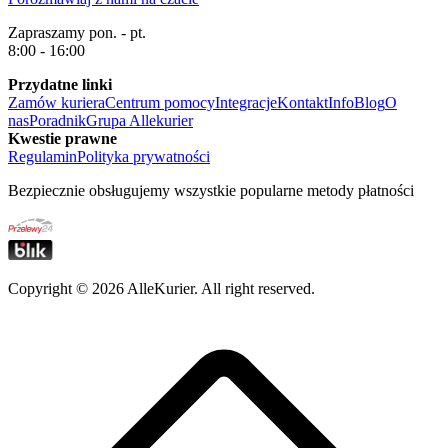
Zapraszamy pon. - pt.
8:00 - 16:00
Przydatne linki
Zamów kuriera
Centrum pomocy
Integracje
Kontakt
Info
Blog
O
nas
Poradnik
Grupa Allekurier
Kwestie prawne
Regulamin
Polityka prywatności
Bezpiecznie obsługujemy wszystkie popularne metody płatności
Copyright ©
2026
AlleKurier. All right reserved.