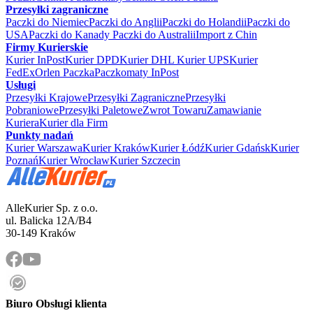
Przesyłki zagraniczne
Paczki do Niemiec
Paczki do Anglii
Paczki do Holandii
Paczki do
USA
Paczki do Kanady
Paczki do Australii
Import z Chin
Firmy Kurierskie
Kurier InPost
Kurier DPD
Kurier DHL
Kurier UPS
Kurier
FedEx
Orlen Paczka
Paczkomaty InPost
Usługi
Przesyłki Krajowe
Przesyłki Zagraniczne
Przesyłki
Pobraniowe
Przesyłki Paletowe
Zwrot Towaru
Zamawianie
Kuriera
Kurier dla Firm
Punkty nadań
Kurier Warszawa
Kurier Kraków
Kurier Łódź
Kurier Gdańsk
Kurier
Poznań
Kurier Wrocław
Kurier Szczecin
AlleKurier Sp. z o.o.
ul. Balicka 12A/B4
30-149 Kraków
Biuro Obsługi klienta