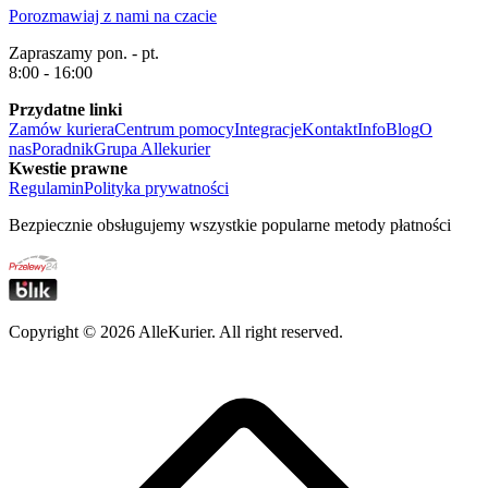
Porozmawiaj z nami na czacie
Zapraszamy pon. - pt.
8:00 - 16:00
Przydatne linki
Zamów kuriera
Centrum pomocy
Integracje
Kontakt
Info
Blog
O
nas
Poradnik
Grupa Allekurier
Kwestie prawne
Regulamin
Polityka prywatności
Bezpiecznie obsługujemy wszystkie popularne metody płatności
Copyright ©
2026
AlleKurier. All right reserved.