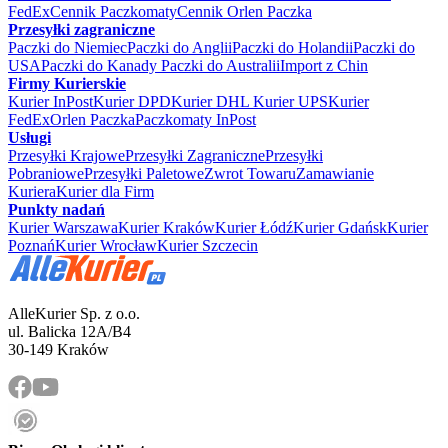
FedEx
Cennik Paczkomaty
Cennik Orlen Paczka
Przesyłki zagraniczne
Paczki do Niemiec
Paczki do Anglii
Paczki do Holandii
Paczki do
USA
Paczki do Kanady
Paczki do Australii
Import z Chin
Firmy Kurierskie
Kurier InPost
Kurier DPD
Kurier DHL
Kurier UPS
Kurier
FedEx
Orlen Paczka
Paczkomaty InPost
Usługi
Przesyłki Krajowe
Przesyłki Zagraniczne
Przesyłki
Pobraniowe
Przesyłki Paletowe
Zwrot Towaru
Zamawianie
Kuriera
Kurier dla Firm
Punkty nadań
Kurier Warszawa
Kurier Kraków
Kurier Łódź
Kurier Gdańsk
Kurier
Poznań
Kurier Wrocław
Kurier Szczecin
AlleKurier Sp. z o.o.
ul. Balicka 12A/B4
30-149 Kraków