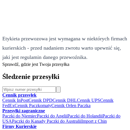
Etykieta przewozowa jest wymagana w niektórych firmach
kurierskich - przed nadaniem zwrotu warto upewnić się,
jaki jest regulamin danego przewoźnika.
Sprawdź, gdzie jest Twoja przesyłka
Śledzenie przesyłki
Cennik przesyłek
Cennik InPost
Cennik DPD
Cennik DHL
Cennik UPS
Cennik
FedEx
Cennik Paczkomaty
Cennik Orlen Paczka
Przesyłki zagraniczne
Paczki do Niemiec
Paczki do Anglii
Paczki do Holandii
Paczki do
USA
Paczki do Kanady
Paczki do Australii
Import z Chin
Firmy Kurierskie