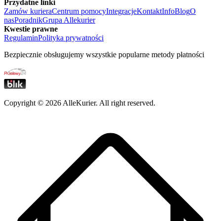
Przydatne linki
Zamów kuriera
Centrum pomocy
Integracje
Kontakt
Info
Blog
O
nas
Poradnik
Grupa Allekurier
Kwestie prawne
Regulamin
Polityka prywatności
Bezpiecznie obsługujemy wszystkie popularne metody płatności
Copyright ©
2026
AlleKurier. All right reserved.