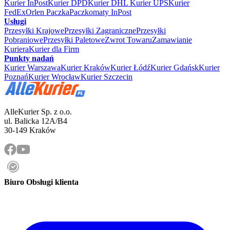
Kurier InPost
Kurier DPD
Kurier DHL
Kurier UPS
Kurier
FedEx
Orlen Paczka
Paczkomaty InPost
Usługi
Przesyłki Krajowe
Przesyłki Zagraniczne
Przesyłki
Pobraniowe
Przesyłki Paletowe
Zwrot Towaru
Zamawianie
Kuriera
Kurier dla Firm
Punkty nadań
Kurier Warszawa
Kurier Kraków
Kurier Łódź
Kurier Gdańsk
Kurier
Poznań
Kurier Wrocław
Kurier Szczecin
AlleKurier Sp. z o.o.
ul. Balicka 12A/B4
30-149 Kraków
Biuro Obsługi klienta