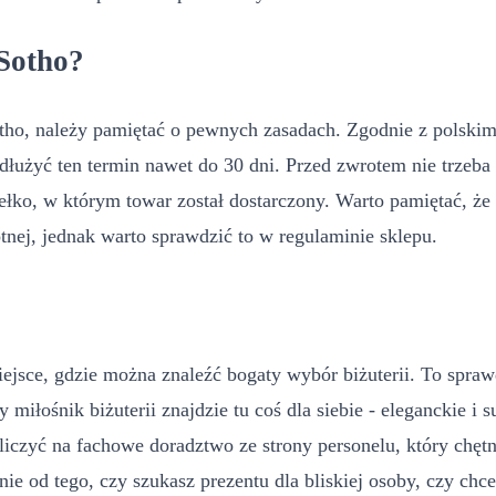
 Sotho?
ho, należy pamiętać o pewnych zasadach. Zgodnie z polski
dłużyć ten termin nawet do 30 dni. Przed zwrotem nie trzeb
ełko, w którym towar został dostarczony. Warto pamiętać, ż
tnej, jednak warto sprawdzić to w regulaminie sklepu.
jsce, gdzie można znaleźć bogaty wybór biżuterii. To sprawdz
iłośnik biżuterii znajdzie tu coś dla siebie - eleganckie i s
liczyć na fachowe doradztwo ze strony personelu, który chę
żnie od tego, czy szukasz prezentu dla bliskiej osoby, czy c