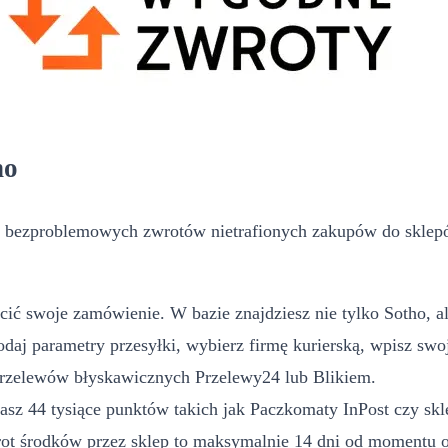
ho
 bezproblemowych zwrotów nietrafionych zakupów do sklepów
cić swoje zamówienie. W bazie znajdziesz nie tylko Sotho, al
daj parametry przesyłki, wybierz firmę kurierską, wpisz swoj
przelewów błyskawicznych Przelewy24 lub Blikiem.
z 44 tysiące punktów takich jak Paczkomaty InPost czy sklep
rot środków przez sklep to maksymalnie 14 dni od momentu 