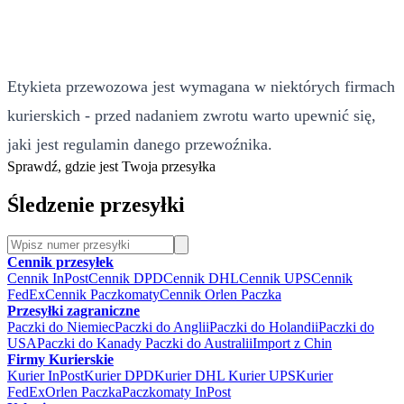
Etykieta przewozowa jest wymagana w niektórych firmach
kurierskich - przed nadaniem zwrotu warto upewnić się,
jaki jest regulamin danego przewoźnika.
Sprawdź, gdzie jest Twoja przesyłka
Śledzenie przesyłki
Cennik przesyłek
Cennik InPost
Cennik DPD
Cennik DHL
Cennik UPS
Cennik
FedEx
Cennik Paczkomaty
Cennik Orlen Paczka
Przesyłki zagraniczne
Paczki do Niemiec
Paczki do Anglii
Paczki do Holandii
Paczki do
USA
Paczki do Kanady
Paczki do Australii
Import z Chin
Firmy Kurierskie
Kurier InPost
Kurier DPD
Kurier DHL
Kurier UPS
Kurier
FedEx
Orlen Paczka
Paczkomaty InPost