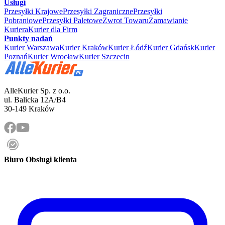
Usługi
Przesyłki Krajowe
Przesyłki Zagraniczne
Przesyłki
Pobraniowe
Przesyłki Paletowe
Zwrot Towaru
Zamawianie
Kuriera
Kurier dla Firm
Punkty nadań
Kurier Warszawa
Kurier Kraków
Kurier Łódź
Kurier Gdańsk
Kurier
Poznań
Kurier Wrocław
Kurier Szczecin
AlleKurier Sp. z o.o.
ul. Balicka 12A/B4
30-149 Kraków
Biuro Obsługi klienta