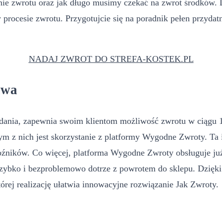
nie zwrotu oraz jak długo musimy czekać na zwrot środków.
rocesie zwrotu. Przygotujcie się na poradnik pełen przydatn
NADAJ ZWROT DO STREFA-KOSTEK.PL
awa
układania, zapewnia swoim klientom możliwość zwrotu w ciąg
nym z nich jest skorzystanie z platformy Wygodne Zwroty. T
ników. Co więcej, platforma Wygodne Zwroty obsługuje już 
szybko i bezproblemowo dotrze z powrotem do sklepu. Dzięki 
tórej realizację ułatwia innowacyjne rozwiązanie Jak Zwroty.