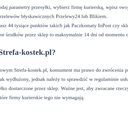
daj parametry przesyłki, wybierz firmę kurierską, wpisz swoj
przelewów błyskawicznych Przelewy24 lub Blikiem.
z 44 tysiące punktów takich jak Paczkomaty InPost czy sklep
rot środków przez sklep to maksymalnie 14 dni od momentu 
trefa-kostek.pl?
owym Strefa-kostek.pl, konsument ma prawo do zwrócenia pro
k wydłużony, jednak należy to sprawdzić w regulaminie usłu
ełko dostarczone przez sklep. Ważne jest, aby zwracane rzec
tóre firmy kurierskie tego nie wymagają.