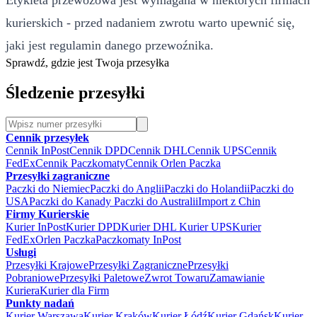
Etykieta przewozowa jest wymagana w niektórych firmach
kurierskich - przed nadaniem zwrotu warto upewnić się,
jaki jest regulamin danego przewoźnika.
Sprawdź, gdzie jest Twoja przesyłka
Śledzenie przesyłki
Cennik przesyłek
Cennik InPost
Cennik DPD
Cennik DHL
Cennik UPS
Cennik
FedEx
Cennik Paczkomaty
Cennik Orlen Paczka
Przesyłki zagraniczne
Paczki do Niemiec
Paczki do Anglii
Paczki do Holandii
Paczki do
USA
Paczki do Kanady
Paczki do Australii
Import z Chin
Firmy Kurierskie
Kurier InPost
Kurier DPD
Kurier DHL
Kurier UPS
Kurier
FedEx
Orlen Paczka
Paczkomaty InPost
Usługi
Przesyłki Krajowe
Przesyłki Zagraniczne
Przesyłki
Pobraniowe
Przesyłki Paletowe
Zwrot Towaru
Zamawianie
Kuriera
Kurier dla Firm
Punkty nadań
Kurier Warszawa
Kurier Kraków
Kurier Łódź
Kurier Gdańsk
Kurier