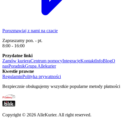
Porozmawiaj z nami na czacie
Zapraszamy pon. - pt.
8:00 - 16:00
Przydatne linki
Zamów kuriera
Centrum pomocy
Integracje
Kontakt
Info
Blog
O
nas
Poradnik
Grupa Allekurier
Kwestie prawne
Regulamin
Polityka prywatności
Bezpiecznie obsługujemy wszystkie popularne metody płatności
Copyright ©
2026
AlleKurier. All right reserved.