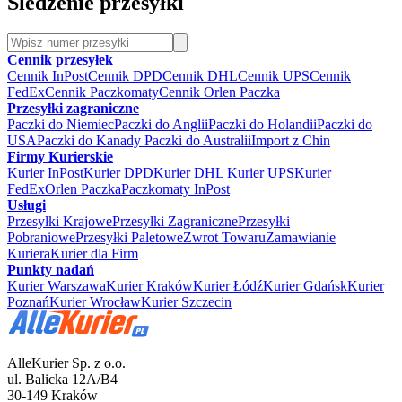
Śledzenie przesyłki
Cennik przesyłek
Cennik InPost
Cennik DPD
Cennik DHL
Cennik UPS
Cennik
FedEx
Cennik Paczkomaty
Cennik Orlen Paczka
Przesyłki zagraniczne
Paczki do Niemiec
Paczki do Anglii
Paczki do Holandii
Paczki do
USA
Paczki do Kanady
Paczki do Australii
Import z Chin
Firmy Kurierskie
Kurier InPost
Kurier DPD
Kurier DHL
Kurier UPS
Kurier
FedEx
Orlen Paczka
Paczkomaty InPost
Usługi
Przesyłki Krajowe
Przesyłki Zagraniczne
Przesyłki
Pobraniowe
Przesyłki Paletowe
Zwrot Towaru
Zamawianie
Kuriera
Kurier dla Firm
Punkty nadań
Kurier Warszawa
Kurier Kraków
Kurier Łódź
Kurier Gdańsk
Kurier
Poznań
Kurier Wrocław
Kurier Szczecin
AlleKurier Sp. z o.o.
ul. Balicka 12A/B4
30-149 Kraków