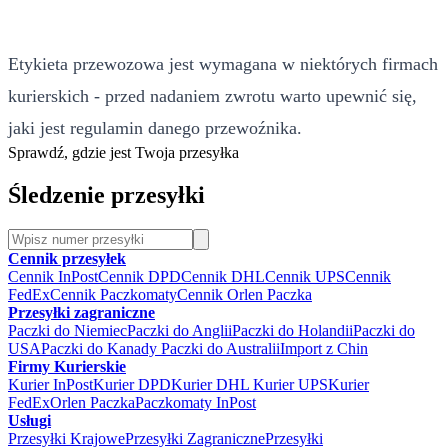
Etykieta przewozowa jest wymagana w niektórych firmach
kurierskich - przed nadaniem zwrotu warto upewnić się,
jaki jest regulamin danego przewoźnika.
Sprawdź, gdzie jest Twoja przesyłka
Śledzenie przesyłki
Cennik przesyłek
Cennik InPost
Cennik DPD
Cennik DHL
Cennik UPS
Cennik
FedEx
Cennik Paczkomaty
Cennik Orlen Paczka
Przesyłki zagraniczne
Paczki do Niemiec
Paczki do Anglii
Paczki do Holandii
Paczki do
USA
Paczki do Kanady
Paczki do Australii
Import z Chin
Firmy Kurierskie
Kurier InPost
Kurier DPD
Kurier DHL
Kurier UPS
Kurier
FedEx
Orlen Paczka
Paczkomaty InPost
Usługi
Przesyłki Krajowe
Przesyłki Zagraniczne
Przesyłki