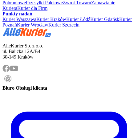
Pobraniowe
Przesyłki Paletowe
Zwrot Towaru
Zamawianie
Kuriera
Kurier dla Firm
Punkty nadań
Kurier Warszawa
Kurier Kraków
Kurier Łódź
Kurier Gdańsk
Kurier
Poznań
Kurier Wrocław
Kurier Szczecin
AlleKurier Sp. z o.o.
ul. Balicka 12A/B4
30-149 Kraków
Biuro Obsługi klienta