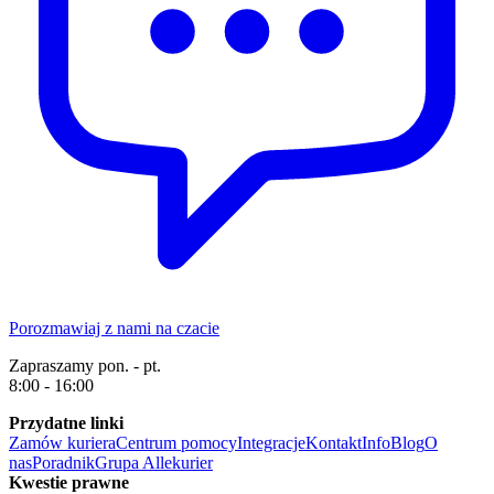
Porozmawiaj z nami na czacie
Zapraszamy pon. - pt.
8:00 - 16:00
Przydatne linki
Zamów kuriera
Centrum pomocy
Integracje
Kontakt
Info
Blog
O
nas
Poradnik
Grupa Allekurier
Kwestie prawne