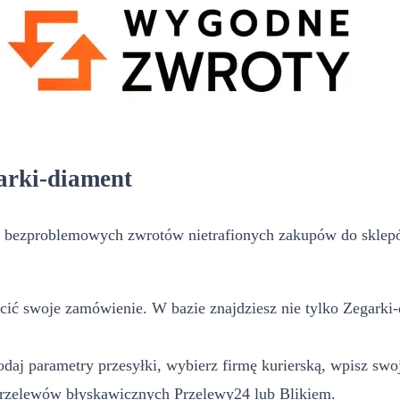
garki-diament
 bezproblemowych zwrotów nietrafionych zakupów do sklepó
cić swoje zamówienie. W bazie znajdziesz nie tylko Zegarki-
daj parametry przesyłki, wybierz firmę kurierską, wpisz swoj
przelewów błyskawicznych Przelewy24 lub Blikiem.