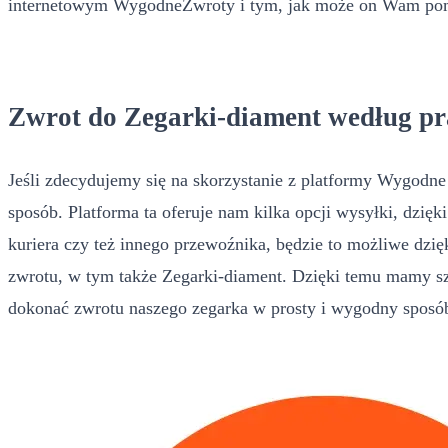
internetowym WygodneZwroty i tym, jak może on Wam pomó
Zwrot do Zegarki-diament według p
Jeśli zdecydujemy się na skorzystanie z platformy Wygodne
sposób. Platforma ta oferuje nam kilka opcji wysyłki, dzię
kuriera czy też innego przewoźnika, będzie to możliwe dz
zwrotu, w tym także Zegarki-diament. Dzięki temu mamy sz
dokonać zwrotu naszego zegarka w prosty i wygodny sposó