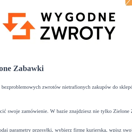
elone Zabawki
 bezproblemowych zwrotów nietrafionych zakupów do sklepó
ócić swoje zamówienie. W bazie znajdziesz nie tylko Zielone 
daj parametry przesyłki, wybierz firmę kurierską, wpisz swoj