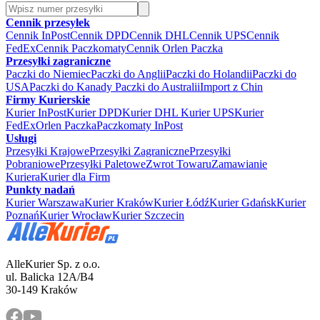
Cennik przesyłek
Cennik InPost
Cennik DPD
Cennik DHL
Cennik UPS
Cennik
FedEx
Cennik Paczkomaty
Cennik Orlen Paczka
Przesyłki zagraniczne
Paczki do Niemiec
Paczki do Anglii
Paczki do Holandii
Paczki do
USA
Paczki do Kanady
Paczki do Australii
Import z Chin
Firmy Kurierskie
Kurier InPost
Kurier DPD
Kurier DHL
Kurier UPS
Kurier
FedEx
Orlen Paczka
Paczkomaty InPost
Usługi
Przesyłki Krajowe
Przesyłki Zagraniczne
Przesyłki
Pobraniowe
Przesyłki Paletowe
Zwrot Towaru
Zamawianie
Kuriera
Kurier dla Firm
Punkty nadań
Kurier Warszawa
Kurier Kraków
Kurier Łódź
Kurier Gdańsk
Kurier
Poznań
Kurier Wrocław
Kurier Szczecin
AlleKurier Sp. z o.o.
ul. Balicka 12A/B4
30-149 Kraków