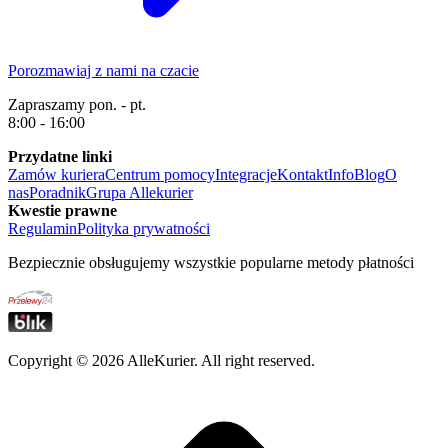
Porozmawiaj z nami na czacie
Zapraszamy pon. - pt.
8:00 - 16:00
Przydatne linki
Zamów kuriera
Centrum pomocy
Integracje
Kontakt
Info
Blog
O
nas
Poradnik
Grupa Allekurier
Kwestie prawne
Regulamin
Polityka prywatności
Bezpiecznie obsługujemy wszystkie popularne metody płatności
Copyright ©
2026
AlleKurier. All right reserved.