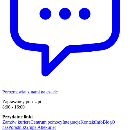
Porozmawiaj z nami na czacie
Zapraszamy pon. - pt.
8:00 - 16:00
Przydatne linki
Zamów kuriera
Centrum pomocy
Integracje
Kontakt
Info
Blog
O
nas
Poradnik
Grupa Allekurier