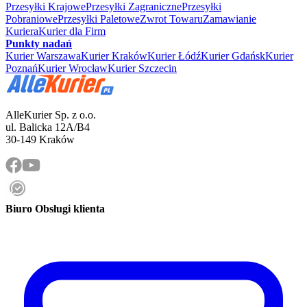
Przesyłki Krajowe
Przesyłki Zagraniczne
Przesyłki
Pobraniowe
Przesyłki Paletowe
Zwrot Towaru
Zamawianie
Kuriera
Kurier dla Firm
Punkty nadań
Kurier Warszawa
Kurier Kraków
Kurier Łódź
Kurier Gdańsk
Kurier
Poznań
Kurier Wrocław
Kurier Szczecin
AlleKurier Sp. z o.o.
ul. Balicka 12A/B4
30-149 Kraków
Biuro Obsługi klienta