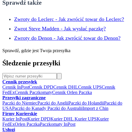
Sprawdź także
Zwroty do Leclerc - Jak zwrócić towar do Leclerc?
Zwrot Steve Madden - Jak wysłać paczkę?
Zwroty do Denon - Jak zwrócić towar do Denon?
Sprawdź, gdzie jest Twoja przesyłka
Śledzenie przesyłki
Cennik przesyłek
Cennik InPost
Cennik DPD
Cennik DHL
Cennik UPS
Cennik
FedEx
Cennik Paczkomaty
Cennik Orlen Paczka
Przesyłki zagraniczne
Paczki do Niemiec
Paczki do Anglii
Paczki do Holandii
Paczki do
USA
Paczki do Kanady
Paczki do Australii
Import z Chin
Firmy Kurierskie
Kurier InPost
Kurier DPD
Kurier DHL
Kurier UPS
Kurier
FedEx
Orlen Paczka
Paczkomaty InPost
Usługi