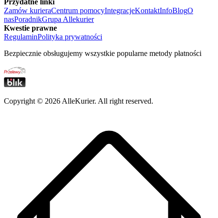
Przydatne linki
Zamów kuriera
Centrum pomocy
Integracje
Kontakt
Info
Blog
O
nas
Poradnik
Grupa Allekurier
Kwestie prawne
Regulamin
Polityka prywatności
Bezpiecznie obsługujemy wszystkie popularne metody płatności
Copyright ©
2026
AlleKurier. All right reserved.