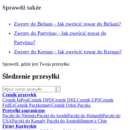
Sprawdź także
Zwroty do Beliani - Jak zwrócić towar do Beliani?
Zwroty do Partytino - Jak zwrócić towar do
Partytino?
Zwroty do Kernau - Jak zwrócić towar do Kernau?
Sprawdź, gdzie jest Twoja przesyłka
Śledzenie przesyłki
Cennik przesyłek
Cennik InPost
Cennik DPD
Cennik DHL
Cennik UPS
Cennik
FedEx
Cennik Paczkomaty
Cennik Orlen Paczka
Przesyłki zagraniczne
Paczki do Niemiec
Paczki do Anglii
Paczki do Holandii
Paczki do
USA
Paczki do Kanady
Paczki do Australii
Import z Chin
Firmy Kurierskie