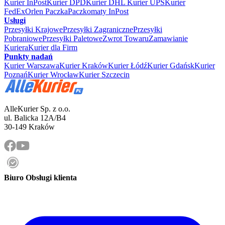
Kurier InPost
Kurier DPD
Kurier DHL
Kurier UPS
Kurier
FedEx
Orlen Paczka
Paczkomaty InPost
Usługi
Przesyłki Krajowe
Przesyłki Zagraniczne
Przesyłki
Pobraniowe
Przesyłki Paletowe
Zwrot Towaru
Zamawianie
Kuriera
Kurier dla Firm
Punkty nadań
Kurier Warszawa
Kurier Kraków
Kurier Łódź
Kurier Gdańsk
Kurier
Poznań
Kurier Wrocław
Kurier Szczecin
AlleKurier Sp. z o.o.
ul. Balicka 12A/B4
30-149 Kraków
Biuro Obsługi klienta