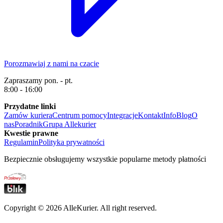
Porozmawiaj z nami na czacie
Zapraszamy pon. - pt.
8:00 - 16:00
Przydatne linki
Zamów kuriera
Centrum pomocy
Integracje
Kontakt
Info
Blog
O
nas
Poradnik
Grupa Allekurier
Kwestie prawne
Regulamin
Polityka prywatności
Bezpiecznie obsługujemy wszystkie popularne metody płatności
Copyright ©
2026
AlleKurier. All right reserved.