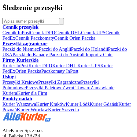
Śledzenie przesyłki
Cennik przesyłek
Cennik InPost
Cennik DPD
Cennik DHL
Cennik UPS
Cennik
FedEx
Cennik Paczkomaty
Cennik Orlen Paczka
Przesyłki zagraniczne
Paczki do Niemiec
Paczki do Anglii
Paczki do Holandii
Paczki do
USA
Paczki do Kanady
Paczki do Australii
Import z Chin
Firmy Kurierskie
Kurier InPost
Kurier DPD
Kurier DHL
Kurier UPS
Kurier
FedEx
Orlen Paczka
Paczkomaty InPost
Usługi
Przesyłki Krajowe
Przesyłki Zagraniczne
Przesyłki
Pobraniowe
Przesyłki Paletowe
Zwrot Towaru
Zamawianie
Kuriera
Kurier dla Firm
Punkty nadań
Kurier Warszawa
Kurier Kraków
Kurier Łódź
Kurier Gdańsk
Kurier
Poznań
Kurier Wrocław
Kurier Szczecin
AlleKurier Sp. z o.o.
ul. Balicka 12A/B4