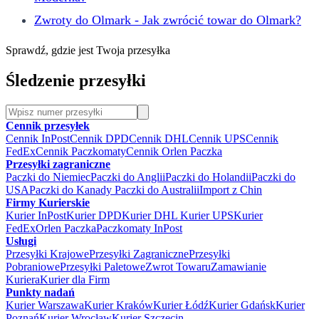
Zwroty do Olmark - Jak zwrócić towar do Olmark?
Sprawdź, gdzie jest Twoja przesyłka
Śledzenie przesyłki
Cennik przesyłek
Cennik InPost
Cennik DPD
Cennik DHL
Cennik UPS
Cennik
FedEx
Cennik Paczkomaty
Cennik Orlen Paczka
Przesyłki zagraniczne
Paczki do Niemiec
Paczki do Anglii
Paczki do Holandii
Paczki do
USA
Paczki do Kanady
Paczki do Australii
Import z Chin
Firmy Kurierskie
Kurier InPost
Kurier DPD
Kurier DHL
Kurier UPS
Kurier
FedEx
Orlen Paczka
Paczkomaty InPost
Usługi
Przesyłki Krajowe
Przesyłki Zagraniczne
Przesyłki
Pobraniowe
Przesyłki Paletowe
Zwrot Towaru
Zamawianie
Kuriera
Kurier dla Firm
Punkty nadań
Kurier Warszawa
Kurier Kraków
Kurier Łódź
Kurier Gdańsk
Kurier
Poznań
Kurier Wrocław
Kurier Szczecin