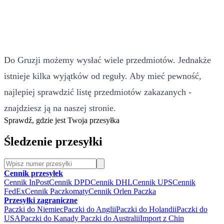
Do Gruzji możemy wysłać wiele przedmiotów. Jednakże
istnieje kilka wyjątków od reguły. Aby mieć pewność,
najlepiej sprawdzić listę przedmiotów zakazanych -
znajdziesz ją na naszej stronie.
Sprawdź, gdzie jest Twoja przesyłka
Śledzenie przesyłki
Cennik przesyłek
Cennik InPost
Cennik DPD
Cennik DHL
Cennik UPS
Cennik
FedEx
Cennik Paczkomaty
Cennik Orlen Paczka
Przesyłki zagraniczne
Paczki do Niemiec
Paczki do Anglii
Paczki do Holandii
Paczki do
USA
Paczki do Kanady
Paczki do Australii
Import z Chin