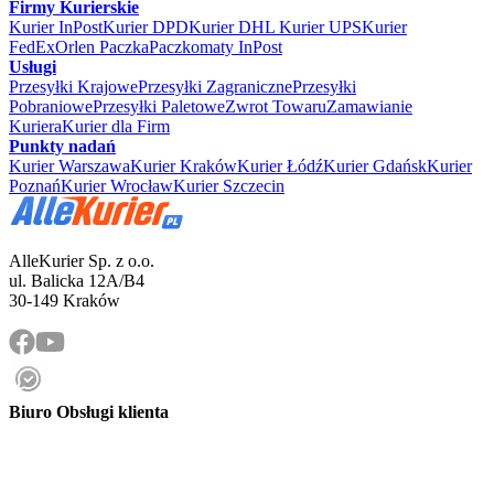
Firmy Kurierskie
Kurier InPost
Kurier DPD
Kurier DHL
Kurier UPS
Kurier
FedEx
Orlen Paczka
Paczkomaty InPost
Usługi
Przesyłki Krajowe
Przesyłki Zagraniczne
Przesyłki
Pobraniowe
Przesyłki Paletowe
Zwrot Towaru
Zamawianie
Kuriera
Kurier dla Firm
Punkty nadań
Kurier Warszawa
Kurier Kraków
Kurier Łódź
Kurier Gdańsk
Kurier
Poznań
Kurier Wrocław
Kurier Szczecin
AlleKurier Sp. z o.o.
ul. Balicka 12A/B4
30-149 Kraków
Biuro Obsługi klienta