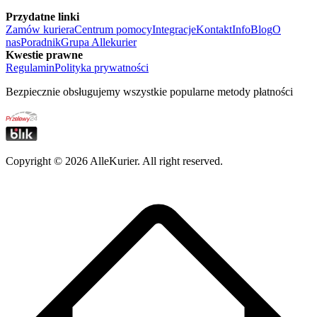
Przydatne linki
Zamów kuriera
Centrum pomocy
Integracje
Kontakt
Info
Blog
O
nas
Poradnik
Grupa Allekurier
Kwestie prawne
Regulamin
Polityka prywatności
Bezpiecznie obsługujemy wszystkie popularne metody płatności
Copyright ©
2026
AlleKurier. All right reserved.