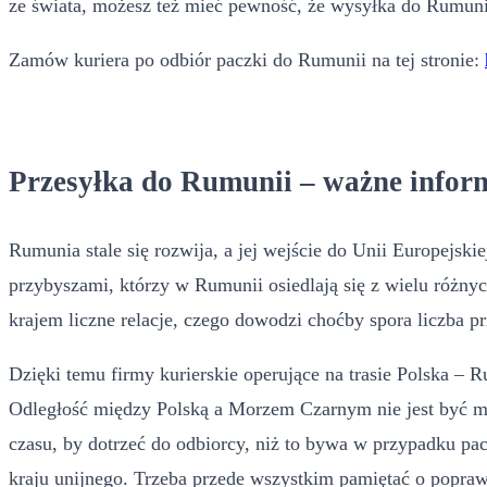
ze świata, możesz też mieć pewność, że wysyłka do Rumunii
Zamów kuriera po odbiór paczki do Rumunii na tej stronie:
Przesyłka do Rumunii – ważne infor
Rumunia stale się rozwija, a jej wejście do Unii Europejsk
przybyszami, którzy w Rumunii osiedlają się z wielu różny
krajem liczne relacje, czego dowodzi choćby spora liczba 
Dzięki temu firmy kurierskie operujące na trasie Polska –
Odległość między Polską a Morzem Czarnym nie jest być mo
czasu, by dotrzeć do odbiorcy, niż to bywa w przypadku pa
kraju unijnego. Trzeba przede wszystkim pamiętać o popra