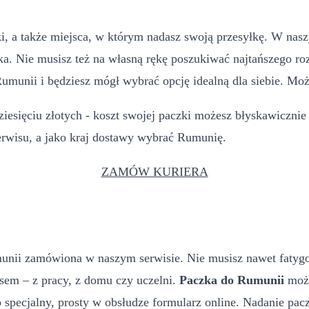
ki, a także miejsca, w którym nadasz swoją przesyłkę. W n
ka. Nie musisz też na własną rękę poszukiwać najtańszego ro
umunii i będziesz mógł wybrać opcję idealną dla siebie. Moż
dziesięciu złotych - koszt swojej paczki możesz błyskawicznie
erwisu, a jako kraj dostawy wybrać Rumunię.
ZAMÓW KURIERA
unii zamówiona w naszym serwisie. Nie musisz nawet fatygowa
sem – z pracy, z domu czy uczelni.
Paczka do Rumunii
może
o specjalny, prosty w obsłudze formularz online. Nadanie pac