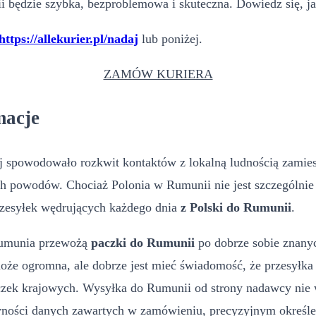
 będzie szybka, bezproblemowa i skuteczna. Dowiedz się, jak
https://allekurier.pl/nadaj
lub poniżej.
ZAMÓW KURIERA
macje
iej spowodowało rozkwit kontaktów z lokalną ludnością zamie
ch powodów. Chociaż Polonia w Rumunii nie jest szczególnie 
przesyłek wędrujących każdego dnia
z Polski do Rumunii
.
 Rumunia przewożą
paczki do Rumunii
po dobrze sobie znanych
że ogromna, ale dobrze jest mieć świadomość, że przesyłka 
czek krajowych. Wysyłka do Rumunii od strony nadawcy nie wi
wności danych zawartych w zamówieniu, precyzyjnym określe