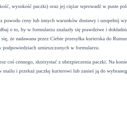
ość, wysokość paczki) oraz jej ciężar wprowadź w puste pola
uje z powodu ceny lub innych warunków dostawy i uzupełnij w
adbaj o to, by w formularzu znalazły się prawdziwe i dokła
 się, że nadawana przez Ciebie przesyłka kurierska do Rumu
a w podpowiedziach umieszczonych w formularzu.
esz coś cennego, skorzystać z ubezpieczenia paczki. Na konie
 mailu i przekaż paczkę kurierowi lub zanieś ją do wybraneg