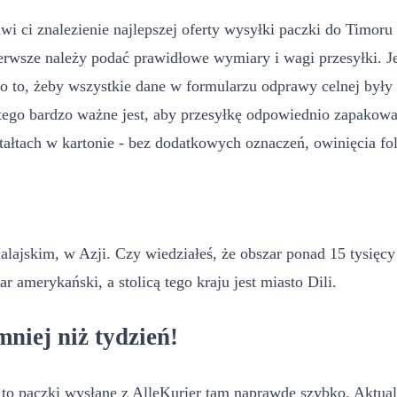
 ci znalezienie najlepszej oferty wysyłki paczki do Timoru 
rwsze należy podać prawidłowe wymiary i wagi przesyłki. Jeś
ie o to, żeby wszystkie dane w formularzu odprawy celnej by
ego bardzo ważne jest, aby przesyłkę odpowiednio zapakowa
ałtach w kartonie - bez dodatkowych oznaczeń, owinięcia fol
lajskim, w Azji. Czy wiedziałeś, że obszar ponad 15 tysięc
amerykański, a stolicą tego kraju jest miasto Dili.
iej niż tydzień!
o paczki wysłane z AlleKurier tam naprawdę szybko. Aktualni