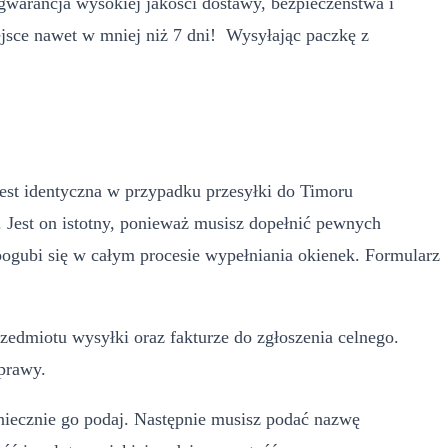
gwarancja wysokiej jakości dostawy, bezpieczeństwa i
ejsce nawet w mniej niż 7 dni! Wysyłając paczkę z
jest identyczna w przypadku przesyłki do Timoru
 Jest on istotny, ponieważ musisz dopełnić pewnych
e pogubi się w całym procesie wypełniania okienek. Formularz
zedmiotu wysyłki oraz fakturze do zgłoszenia celnego.
dprawy.
koniecznie go podaj. Następnie musisz podać nazwę