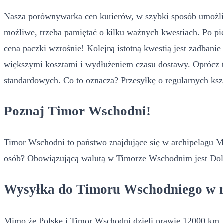
Nasza porównywarka cen kurierów, w szybki sposób umożliwi
możliwe, trzeba pamiętać o kilku ważnych kwestiach. Po pie
cena paczki wzrośnie! Kolejną istotną kwestią jest zadban
większymi kosztami i wydłużeniem czasu dostawy. Oprócz t
standardowych. Co to oznacza? Przesyłkę o regularnych kszt
Poznaj Timor Wschodni!
Timor Wschodni to państwo znajdujące się w archipelagu Ma
osób? Obowiązującą walutą w Timorze Wschodnim jest Dolar 
Wysyłka do Timoru Wschodniego w mn
Mimo że Polskę i Timor Wschodni dzieli prawie 12000 km, t