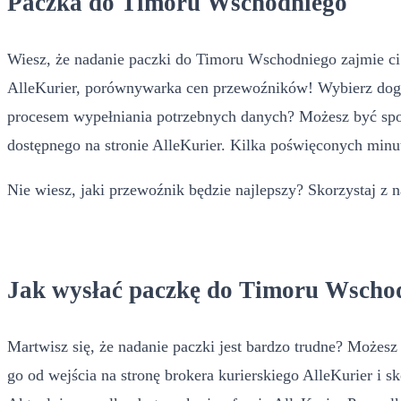
Paczka do Timoru Wschodniego
Wiesz, że nadanie paczki do Timoru Wschodniego zajmie ci t
AlleKurier, porównywarka cen przewoźników! Wybierz dogod
procesem wypełniania potrzebnych danych? Możesz być spok
dostępnego na stronie AlleKurier. Kilka poświęconych min
Nie wiesz, jaki przewoźnik będzie najlepszy? Skorzystaj z 
Jak wysłać paczkę do Timoru Wscho
Martwisz się, że nadanie paczki jest bardzo trudne? Możes
go od wejścia na stronę brokera kurierskiego AlleKurier i s