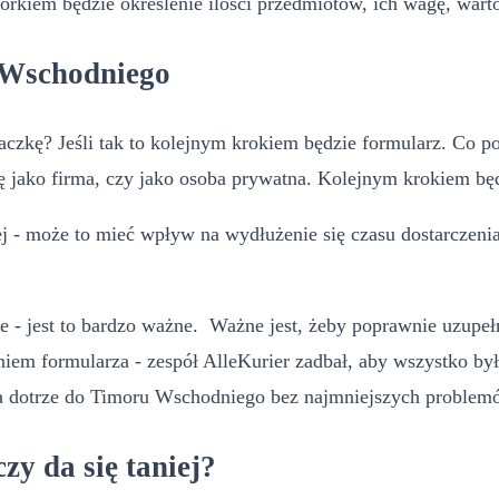
rkiem będzie określenie ilości przedmiotów, ich wagę, warto
 Wschodniego
aczkę? Jeśli tak to kolejnym krokiem będzie formularz. Co 
ę jako firma, czy jako osoba prywatna. Kolejnym krokiem bę
 - może to mieć wpływ na wydłużenie się czasu dostarczenia
łce - jest to bardzo ważne. Ważne jest, żeby poprawnie uzup
iem formularza - zespół AlleKurier zadbał, aby wszystko był
ka dotrze do Timoru Wschodniego bez najmniejszych problem
y da się taniej?