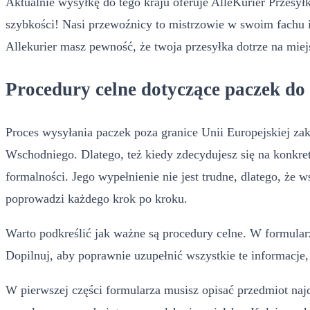
Aktualnie wysyłkę do tego kraju oferuje AlleKurier Przesył
szybkości! Nasi przewoźnicy to mistrzowie w swoim fachu i
Allekurier masz pewność, że twoja przesyłka dotrze na miej
Procedury celne dotyczące paczek d
Proces wysyłania paczek poza granice Unii Europejskiej zak
Wschodniego. Dlatego, też kiedy zdecydujesz się na konkre
formalności. Jego wypełnienie nie jest trudne, dlatego, że 
poprowadzi każdego krok po kroku.
Warto podkreślić jak ważne są procedury celne. W formularz
Dopilnuj, aby poprawnie uzupełnić wszystkie te informacje
W pierwszej części formularza musisz opisać przedmiot najd