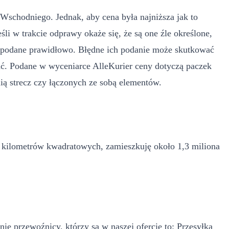
Wschodniego. Jednak, aby cena była najniższa jak to
li w trakcie odprawy okaże się, że są one źle określone,
ły podane prawidłowo. Błędne ich podanie może skutkować
ć. Podane w wyceniarce AlleKurier ceny dotyczą paczek
ią strecz czy łączonych ze sobą elementów.
y kilometrów kwadratowych, zamieszkuję około 1,3 miliona
e przewoźnicy, którzy są w naszej ofercie to: Przesyłka