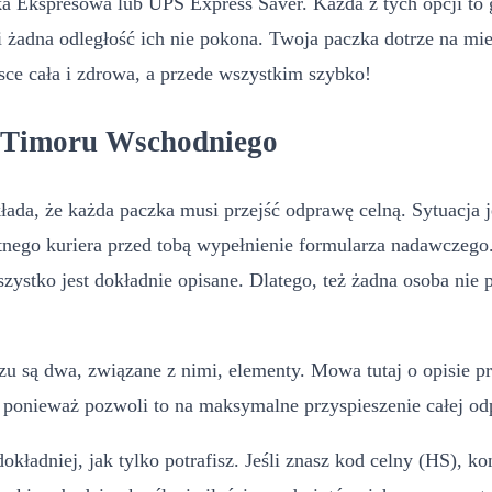
ka Ekspresowa lub UPS Express Saver. Każda z tych opcji to 
 żadna odległość ich nie pokona. Twoja paczka dotrze na mi
sce cała i zdrowa, a przede wszystkim szybko!
o Timoru Wschodniego
łada, że każda paczka musi przejść odprawę celną. Sytuacja 
tnego kuriera przed tobą wypełnienie formularza nadawczego.
wszystko jest dokładnie opisane. Dlatego, też żadna osoba ni
u są dwa, związane z nimi, elementy. Mowa tutaj o opisie pr
, ponieważ pozwoli to na maksymalne przyspieszenie całej o
okładniej, jak tylko potrafisz. Jeśli znasz kod celny (HS), 