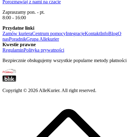
Porozmawiaj z nami na czacie
Zapraszamy pon. - pt.
8:00 - 16:00
Przydatne linki
Zamów kuriera
Centrum pomocy
Integracje
Kontakt
Info
Blog
O
nas
Poradnik
Grupa Allekurier
Kwestie prawne
Regulamin
Polityka prywatności
Bezpiecznie obsługujemy wszystkie popularne metody płatności
Copyright ©
2026
AlleKurier. All right reserved.