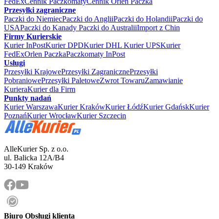
FedEx
Cennik Paczkomaty
Cennik Orlen Paczka
Przesyłki zagraniczne
Paczki do Niemiec
Paczki do Anglii
Paczki do Holandii
Paczki do
USA
Paczki do Kanady
Paczki do Australii
Import z Chin
Firmy Kurierskie
Kurier InPost
Kurier DPD
Kurier DHL
Kurier UPS
Kurier
FedEx
Orlen Paczka
Paczkomaty InPost
Usługi
Przesyłki Krajowe
Przesyłki Zagraniczne
Przesyłki
Pobraniowe
Przesyłki Paletowe
Zwrot Towaru
Zamawianie
Kuriera
Kurier dla Firm
Punkty nadań
Kurier Warszawa
Kurier Kraków
Kurier Łódź
Kurier Gdańsk
Kurier
Poznań
Kurier Wrocław
Kurier Szczecin
AlleKurier Sp. z o.o.
ul. Balicka 12A/B4
30-149 Kraków
Biuro Obsługi klienta