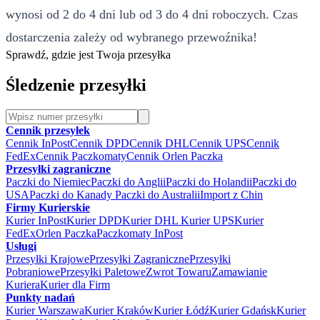
wynosi od 2 do 4 dni lub od 3 do 4 dni roboczych. Czas
dostarczenia zależy od wybranego przewoźnika!
Sprawdź, gdzie jest Twoja przesyłka
Śledzenie przesyłki
Cennik przesyłek
Cennik InPost
Cennik DPD
Cennik DHL
Cennik UPS
Cennik
FedEx
Cennik Paczkomaty
Cennik Orlen Paczka
Przesyłki zagraniczne
Paczki do Niemiec
Paczki do Anglii
Paczki do Holandii
Paczki do
USA
Paczki do Kanady
Paczki do Australii
Import z Chin
Firmy Kurierskie
Kurier InPost
Kurier DPD
Kurier DHL
Kurier UPS
Kurier
FedEx
Orlen Paczka
Paczkomaty InPost
Usługi
Przesyłki Krajowe
Przesyłki Zagraniczne
Przesyłki
Pobraniowe
Przesyłki Paletowe
Zwrot Towaru
Zamawianie
Kuriera
Kurier dla Firm
Punkty nadań
Kurier Warszawa
Kurier Kraków
Kurier Łódź
Kurier Gdańsk
Kurier