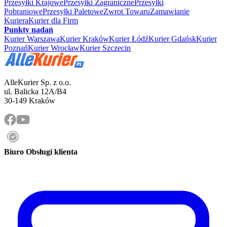
Przesyłki Krajowe
Przesyłki Zagraniczne
Przesyłki
Pobraniowe
Przesyłki Paletowe
Zwrot Towaru
Zamawianie
Kuriera
Kurier dla Firm
Punkty nadań
Kurier Warszawa
Kurier Kraków
Kurier Łódź
Kurier Gdańsk
Kurier
Poznań
Kurier Wrocław
Kurier Szczecin
AlleKurier Sp. z o.o.
ul. Balicka 12A/B4
30-149 Kraków
Biuro Obsługi klienta