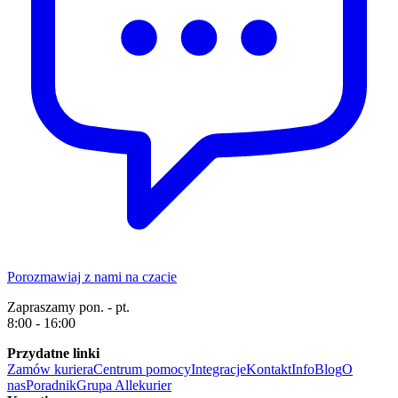
Porozmawiaj z nami na czacie
Zapraszamy pon. - pt.
8:00 - 16:00
Przydatne linki
Zamów kuriera
Centrum pomocy
Integracje
Kontakt
Info
Blog
O
nas
Poradnik
Grupa Allekurier