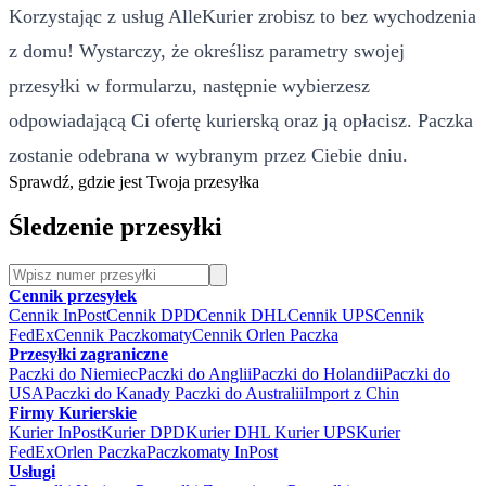
Korzystając z usług AlleKurier zrobisz to bez wychodzenia
z domu! Wystarczy, że określisz parametry swojej
przesyłki w formularzu, następnie wybierzesz
odpowiadającą Ci ofertę kurierską oraz ją opłacisz. Paczka
zostanie odebrana w wybranym przez Ciebie dniu.
Sprawdź, gdzie jest Twoja przesyłka
Śledzenie przesyłki
Cennik przesyłek
Cennik InPost
Cennik DPD
Cennik DHL
Cennik UPS
Cennik
FedEx
Cennik Paczkomaty
Cennik Orlen Paczka
Przesyłki zagraniczne
Paczki do Niemiec
Paczki do Anglii
Paczki do Holandii
Paczki do
USA
Paczki do Kanady
Paczki do Australii
Import z Chin
Firmy Kurierskie
Kurier InPost
Kurier DPD
Kurier DHL
Kurier UPS
Kurier
FedEx
Orlen Paczka
Paczkomaty InPost
Usługi