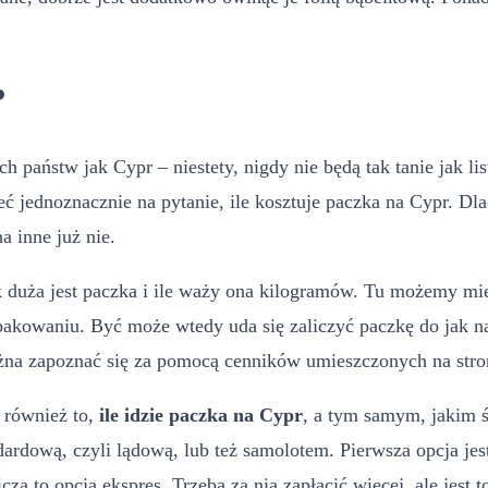
?
 państw jak Cypr – niestety, nigdy nie będą tak tanie jak lis
eć jednoznacznie na pytanie, ile kosztuje paczka na Cypr. Dl
 inne już nie.
jak duża jest paczka i ile waży ona kilogramów. Tu możemy m
akowaniu. Być może wtedy uda się zaliczyć paczkę do jak naj
 zapoznać się za pomocą cenników umieszczonych na stronie
e również to,
ile idzie paczka na Cypr
, a tym samym, jakim ś
ową, czyli lądową, lub też samolotem. Pierwsza opcja jest t
cza to opcja ekspres. Trzeba za nią zapłacić więcej, ale jest 