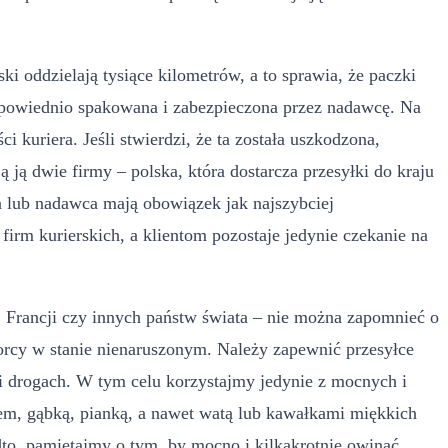
ki oddzielają tysiące kilometrów, a to sprawia, że paczki
 odpowiednio spakowana i zabezpieczona przez nadawcę. Na
 kuriera. Jeśli stwierdzi, że ta została uszkodzona,
 ją dwie firmy – polska, która dostarcza przesyłki do kraju
ca lub nadawca mają obowiązek jak najszybciej
firm kurierskich, a klientom pozostaje jedynie czekanie na
i, Francji czy innych państw świata – nie można zapomnieć o
orcy w stanie nienaruszonym. Należy zapewnić przesyłce
i drogach. W tym celu korzystajmy jedynie z mocnych i
rem, gąbką, pianką, a nawet watą lub kawałkami miękkich
dto, pamiętajmy o tym, by mocno i kilkakrotnie owinąć