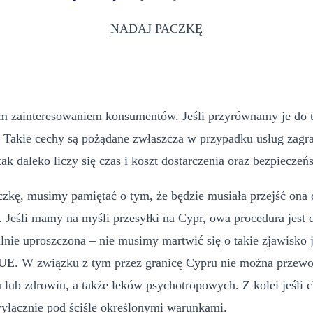
NADAJ PACZKĘ
nącym zainteresowaniem konsumentów. Jeśli przyrównamy je d
. Takie cechy są pożądane zwłaszcza w przypadku usług zagra
k daleko liczy się czas i koszt dostarczenia oraz bezpieczeńs
zkę, musimy pamiętać o tym, że będzie musiała przejść ona 
 Jeśli mamy na myśli przesyłki na Cypr, owa procedura jest d
nie uproszczona – nie musimy martwić się o takie zjawisko j
 UE. W związku z tym przez granicę Cypru nie można przewo
u lub zdrowiu, a także leków psychotropowych. Z kolei jeśli 
wyłącznie pod ściśle określonymi warunkami.