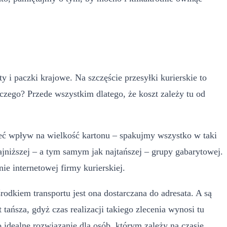
ty i paczki krajowe. Na szczęście przesyłki kurierskie to
aczego? Przede wszystkim dlatego, że koszt zależy tu od
ieć wpływ na wielkość kartonu – spakujmy wszystko w taki
niższej – a tym samym jak najtańszej – grupy gabarytowej.
 internetowej firmy kurierskiej.
rodkiem transportu jest ona dostarczana do adresata. A są
ańsza, gdyż czas realizacji takiego zlecenia wynosi tu
to idealne rozwiązanie dla osób, którym zależy na czasie.