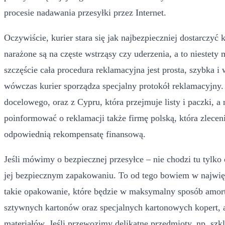
procesie nadawania przesyłki przez Internet.
Oczywiście, kurier stara się jak najbezpieczniej dostarczyć 
narażone są na częste wstrząsy czy uderzenia, a to niestet
szczęście cała procedura reklamacyjna jest prosta, szybka i
wówczas kurier sporządza specjalny protokół reklamacyjny. P
docelowego, oraz z Cypru, która przejmuje listy i paczki,
poinformować o reklamacji także firmę polską, która zlecen
odpowiednią rekompensatę finansową.
Jeśli mówimy o bezpiecznej przesyłce – nie chodzi tu tylko
jej bezpiecznym zapakowaniu. To od tego bowiem w najwięk
takie opakowanie, które będzie w maksymalny sposób amorty
sztywnych kartonów oraz specjalnych kartonowych kopert, 
materiałów. Jeśli przewozimy delikatne przedmioty, np. szk