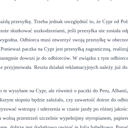
każdą przesyłkę. Trzeba jednak uwzględnić to, że Cypr od Pols
y może skutkować uszkodzeniami, jeśli przesyłka nie została
 wygodna. Odbiorca musi otworzyć swoją przesyłkę w obecności
onieważ paczka na Cypr jest przesyłką zagraniczną, realizują
 a następnie dowozi je do odbiorców. W związku z tym odbior
ie przyjmowała. Reszta działań reklamacyjnych należy już do 
 o te wysyłane na Cypr, ale również o paczki do Peru, Albani
szym stopniu będzie zależało, czy zawartość dotrze do odbi
zować wstrząsy i uderzenia w czasie jazdy po różnej jakośc
a wolną przestrzeń szczelnie wypełnijmy styropianem, papie
lane, dobrze jest dodatkowo owinąć je folią bąbelkową. Pona