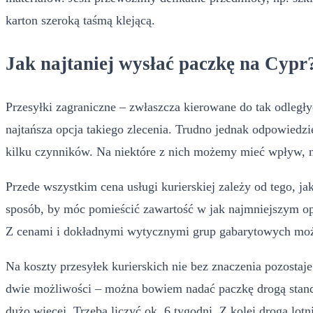
karton szeroką taśmą klejącą.
Jak najtaniej wysłać paczkę na Cypr
Przesyłki zagraniczne – zwłaszcza kierowane do tak odległych
najtańsza opcja takiego zlecenia. Trudno jednak odpowiedzi
kilku czynników. Na niektóre z nich możemy mieć wpływ, na
Przede wszystkim cena usługi kurierskiej zależy od tego, 
sposób, by móc pomieścić zawartość w jak najmniejszym op
Z cenami i dokładnymi wytycznymi grup gabarytowych można
Na koszty przesyłek kurierskich nie bez znaczenia pozostaj
dwie możliwości – można bowiem nadać paczkę drogą standard
dużo więcej. Trzeba liczyć ok. 6 tygodni. Z kolei droga lotni