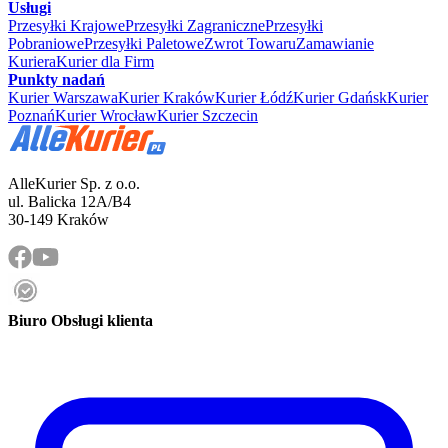
Usługi
Przesyłki Krajowe
Przesyłki Zagraniczne
Przesyłki
Pobraniowe
Przesyłki Paletowe
Zwrot Towaru
Zamawianie
Kuriera
Kurier dla Firm
Punkty nadań
Kurier Warszawa
Kurier Kraków
Kurier Łódź
Kurier Gdańsk
Kurier
Poznań
Kurier Wrocław
Kurier Szczecin
AlleKurier Sp. z o.o.
ul. Balicka 12A/B4
30-149 Kraków
Biuro Obsługi klienta