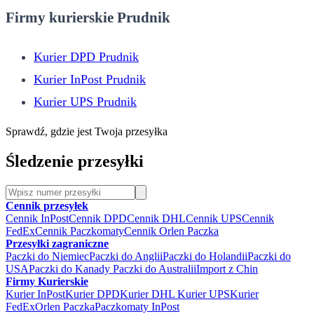
Firmy kurierskie Prudnik
Kurier DPD Prudnik
Kurier InPost Prudnik
Kurier UPS Prudnik
Sprawdź, gdzie jest Twoja przesyłka
Śledzenie przesyłki
Cennik przesyłek
Cennik InPost
Cennik DPD
Cennik DHL
Cennik UPS
Cennik
FedEx
Cennik Paczkomaty
Cennik Orlen Paczka
Przesyłki zagraniczne
Paczki do Niemiec
Paczki do Anglii
Paczki do Holandii
Paczki do
USA
Paczki do Kanady
Paczki do Australii
Import z Chin
Firmy Kurierskie
Kurier InPost
Kurier DPD
Kurier DHL
Kurier UPS
Kurier
FedEx
Orlen Paczka
Paczkomaty InPost