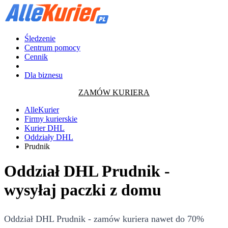
Śledzenie
Centrum pomocy
Cennik
Dla biznesu
ZAMÓW KURIERA
AlleKurier
Firmy kurierskie
Kurier DHL
Oddziały DHL
Prudnik
Oddział DHL Prudnik -
wysyłaj paczki z domu
Oddział DHL Prudnik - zamów kuriera nawet do 70%