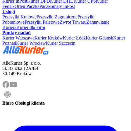
Kurier InPost
Kurier DPD
Kurier DHL
Kurier UPS
Kurier
FedEx
Orlen Paczka
Paczkomaty InPost
Usługi
Przesyłki Krajowe
Przesyłki Zagraniczne
Przesyłki
Pobraniowe
Przesyłki Paletowe
Zwrot Towaru
Zamawianie
Kuriera
Kurier dla Firm
Punkty nadań
Kurier Warszawa
Kurier Kraków
Kurier Łódź
Kurier Gdańsk
Kurier
Poznań
Kurier Wrocław
Kurier Szczecin
AlleKurier Sp. z o.o.
ul. Balicka 12A/B4
30-149 Kraków
Biuro Obsługi klienta