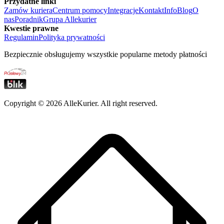
Przydatne linki
Zamów kuriera
Centrum pomocy
Integracje
Kontakt
Info
Blog
O
nas
Poradnik
Grupa Allekurier
Kwestie prawne
Regulamin
Polityka prywatności
Bezpiecznie obsługujemy wszystkie popularne metody płatności
Copyright ©
2026
AlleKurier. All right reserved.