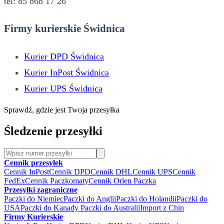
tel: 85 868 17 26
Firmy kurierskie Świdnica
Kurier DPD Świdnica
Kurier InPost Świdnica
Kurier UPS Świdnica
Sprawdź, gdzie jest Twoja przesyłka
Śledzenie przesyłki
Cennik przesyłek
Cennik InPost
Cennik DPD
Cennik DHL
Cennik UPS
Cennik
FedEx
Cennik Paczkomaty
Cennik Orlen Paczka
Przesyłki zagraniczne
Paczki do Niemiec
Paczki do Anglii
Paczki do Holandii
Paczki do
USA
Paczki do Kanady
Paczki do Australii
Import z Chin
Firmy Kurierskie