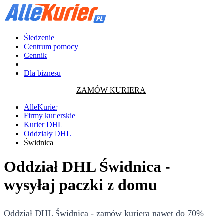
Śledzenie
Centrum pomocy
Cennik
Dla biznesu
ZAMÓW KURIERA
AlleKurier
Firmy kurierskie
Kurier DHL
Oddziały DHL
Świdnica
Oddział DHL Świdnica -
wysyłaj paczki z domu
Oddział DHL Świdnica - zamów kuriera nawet do 70%