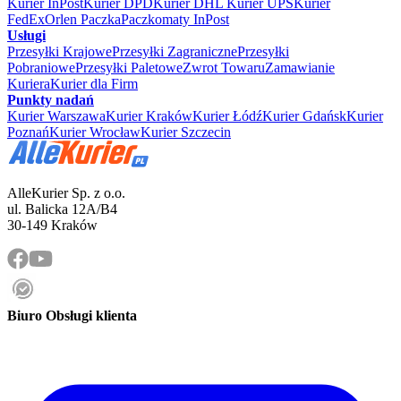
Kurier InPost
Kurier DPD
Kurier DHL
Kurier UPS
Kurier
FedEx
Orlen Paczka
Paczkomaty InPost
Usługi
Przesyłki Krajowe
Przesyłki Zagraniczne
Przesyłki
Pobraniowe
Przesyłki Paletowe
Zwrot Towaru
Zamawianie
Kuriera
Kurier dla Firm
Punkty nadań
Kurier Warszawa
Kurier Kraków
Kurier Łódź
Kurier Gdańsk
Kurier
Poznań
Kurier Wrocław
Kurier Szczecin
AlleKurier Sp. z o.o.
ul. Balicka 12A/B4
30-149 Kraków
Biuro Obsługi klienta