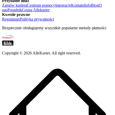
Przydatne linki
Zamów kuriera
Centrum pomocy
Integracje
Kontakt
Info
Blog
O
nas
Poradnik
Grupa Allekurier
Kwestie prawne
Regulamin
Polityka prywatności
Bezpiecznie obsługujemy wszystkie popularne metody płatności
Copyright ©
2026
AlleKurier. All right reserved.