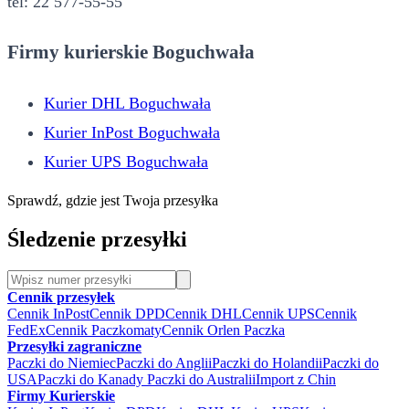
tel: 22 577-55-55
Firmy kurierskie Boguchwała
Kurier DHL Boguchwała
Kurier InPost Boguchwała
Kurier UPS Boguchwała
Sprawdź, gdzie jest Twoja przesyłka
Śledzenie przesyłki
Cennik przesyłek
Cennik InPost
Cennik DPD
Cennik DHL
Cennik UPS
Cennik
FedEx
Cennik Paczkomaty
Cennik Orlen Paczka
Przesyłki zagraniczne
Paczki do Niemiec
Paczki do Anglii
Paczki do Holandii
Paczki do
USA
Paczki do Kanady
Paczki do Australii
Import z Chin
Firmy Kurierskie