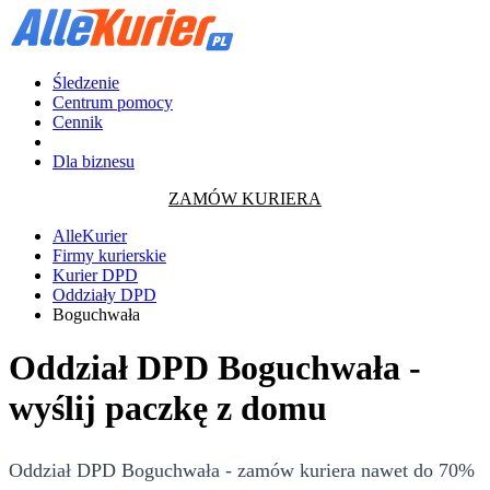
Śledzenie
Centrum pomocy
Cennik
Dla biznesu
ZAMÓW KURIERA
AlleKurier
Firmy kurierskie
Kurier DPD
Oddziały DPD
Boguchwała
Oddział DPD Boguchwała -
wyślij paczkę z domu
Oddział DPD Boguchwała - zamów kuriera nawet do 70%