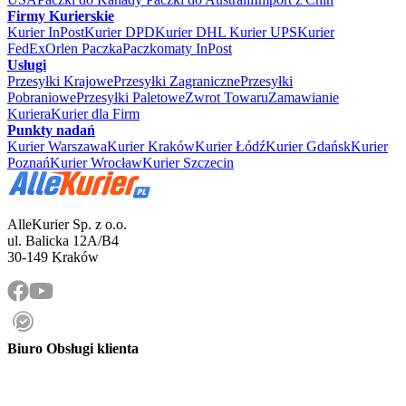
Firmy Kurierskie
Kurier InPost
Kurier DPD
Kurier DHL
Kurier UPS
Kurier
FedEx
Orlen Paczka
Paczkomaty InPost
Usługi
Przesyłki Krajowe
Przesyłki Zagraniczne
Przesyłki
Pobraniowe
Przesyłki Paletowe
Zwrot Towaru
Zamawianie
Kuriera
Kurier dla Firm
Punkty nadań
Kurier Warszawa
Kurier Kraków
Kurier Łódź
Kurier Gdańsk
Kurier
Poznań
Kurier Wrocław
Kurier Szczecin
AlleKurier Sp. z o.o.
ul. Balicka 12A/B4
30-149 Kraków
Biuro Obsługi klienta