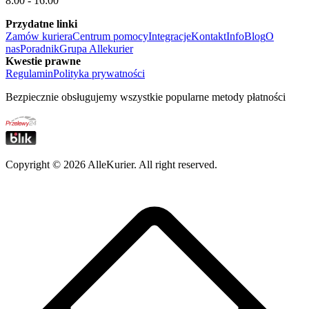
8:00 - 16:00
Przydatne linki
Zamów kuriera
Centrum pomocy
Integracje
Kontakt
Info
Blog
O
nas
Poradnik
Grupa Allekurier
Kwestie prawne
Regulamin
Polityka prywatności
Bezpiecznie obsługujemy wszystkie popularne metody płatności
Copyright ©
2026
AlleKurier. All right reserved.