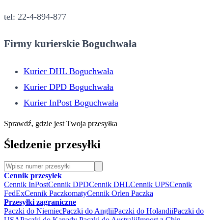
tel: 22-4-894-877
Firmy kurierskie Boguchwała
Kurier DHL Boguchwała
Kurier DPD Boguchwała
Kurier InPost Boguchwała
Sprawdź, gdzie jest Twoja przesyłka
Śledzenie przesyłki
Cennik przesyłek
Cennik InPost
Cennik DPD
Cennik DHL
Cennik UPS
Cennik
FedEx
Cennik Paczkomaty
Cennik Orlen Paczka
Przesyłki zagraniczne
Paczki do Niemiec
Paczki do Anglii
Paczki do Holandii
Paczki do
USA
Paczki do Kanady
Paczki do Australii
Import z Chin