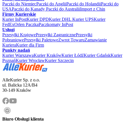
Paczki do Niemiec
Paczki do Anglii
Paczki do Holandii
Paczki do
USA
Paczki do Kanady
Paczki do Australii
Import z Chin
Firmy Kurierskie
Kurier InPost
Kurier DPD
Kurier DHL
Kurier UPS
Kurier
FedEx
Orlen Paczka
Paczkomaty InPost
Usługi
Przesyłki Krajowe
Przesyłki Zagraniczne
Przesyłki
Pobraniowe
Przesyłki Paletowe
Zwrot Towaru
Zamawianie
Kuriera
Kurier dla Firm
Punkty nadań
Kurier Warszawa
Kurier Kraków
Kurier Łódź
Kurier Gdańsk
Kurier
Poznań
Kurier Wrocław
Kurier Szczecin
AlleKurier Sp. z o.o.
ul. Balicka 12A/B4
30-149 Kraków
Biuro Obsługi klienta