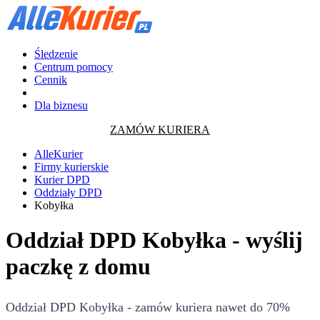
Śledzenie
Centrum pomocy
Cennik
Dla biznesu
ZAMÓW KURIERA
AlleKurier
Firmy kurierskie
Kurier DPD
Oddziały DPD
Kobyłka
Oddział DPD Kobyłka - wyślij
paczkę z domu
Oddział DPD Kobyłka - zamów kuriera nawet do 70%