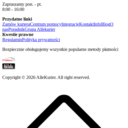
Zapraszamy pon. - pt.
8:00 - 16:00
Przydatne linki
Zamów kuriera
Centrum pomocy
Integracje
Kontakt
Info
Blog
O
nas
Poradnik
Grupa Allekurier
Kwestie prawne
Regulamin
Polityka prywatności
Bezpiecznie obsługujemy wszystkie popularne metody płatności
Copyright ©
2026
AlleKurier. All right reserved.