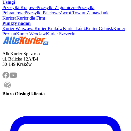
Usługi
Przesyłki Krajowe
Przesyłki Zagraniczne
Przesyłki
Pobraniowe
Przesyłki Paletowe
Zwrot Towaru
Zamawianie
Kuriera
Kurier dla Firm
Punkty nadań
Kurier Warszawa
Kurier Kraków
Kurier Łódź
Kurier Gdańsk
Kurier
Poznań
Kurier Wrocław
Kurier Szczecin
AlleKurier Sp. z o.o.
ul. Balicka 12A/B4
30-149 Kraków
Biuro Obsługi klienta