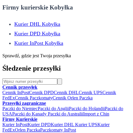
Firmy kurierskie Kobyłka
Kurier DHL Kobyłka
Kurier DPD Kobyłka
Kurier InPost Kobyłka
Sprawdź, gdzie jest Twoja przesyłka
Śledzenie przesyłki
Cennik przesyłek
Cennik InPost
Cennik DPD
Cennik DHL
Cennik UPS
Cennik
FedEx
Cennik Paczkomaty
Cennik Orlen Paczka
Przesyłki zagraniczne
Paczki do Niemiec
Paczki do Anglii
Paczki do Holandii
Paczki do
USA
Paczki do Kanady
Paczki do Australii
Import z Chin
Firmy Kurierskie
Kurier InPost
Kurier DPD
Kurier DHL
Kurier UPS
Kurier
FedEx
Orlen Paczka
Paczkomaty InPost