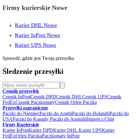
Firmy kurierskie Nowe
Kurier DHL Nowe
Kurier InPost Nowe
Kurier UPS Nowe
Sprawdź, gdzie jest Twoja przesyłka
Śledzenie przesyłki
Cennik przesyłek
Cennik InPost
Cennik DPD
Cennik DHL
Cennik UPS
Cennik
FedEx
Cennik Paczkomaty
Cennik Orlen Paczka
Przesyłki zagraniczne
Paczki do Niemiec
Paczki do Anglii
Paczki do Holandii
Paczki do
USA
Paczki do Kanady
Paczki do Australii
Import z Chin
Firmy Kurierskie
Kurier InPost
Kurier DPD
Kurier DHL
Kurier UPS
Kurier
FedEx
Orlen Paczka
Paczkomaty InPost