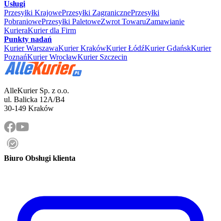
Usługi
Przesyłki Krajowe
Przesyłki Zagraniczne
Przesyłki
Pobraniowe
Przesyłki Paletowe
Zwrot Towaru
Zamawianie
Kuriera
Kurier dla Firm
Punkty nadań
Kurier Warszawa
Kurier Kraków
Kurier Łódź
Kurier Gdańsk
Kurier
Poznań
Kurier Wrocław
Kurier Szczecin
AlleKurier Sp. z o.o.
ul. Balicka 12A/B4
30-149 Kraków
Biuro Obsługi klienta